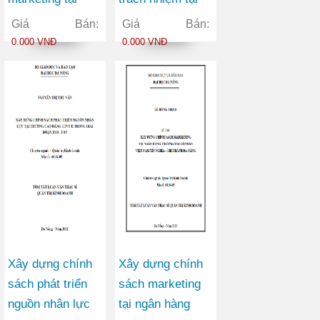
Công ty Cổ phần
công ty cổ phần
Giá Bán:
Giá Bán:
Đầu tư và Sản
bóng đèn phích
0.000 VNĐ
0.000 VNĐ
xuất Việt Hàn
nước Rạng Đông
Xây dựng chính
Xây dựng chính
sách phát triển
sách marketing
nguồn nhân lực
tại ngân hàng