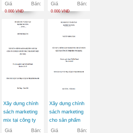
tại trường cao
thương mại cổ
Giá Bán:
Giá Bán:
đẳng giao thông
phần Việt Nam
0.000 VNĐ
0.000 VNĐ
vận tải II trong
Tín Nghĩa chi
giai đoạn 2010-
nhánh Đà Nẵng
2015
Xây dựng chính
Xây dựng chính
sách marketing
sách marketing
mix tại công ty
cho sản phẩm
cổ phần chuyển
giày tại công ty
Giá Bán:
Giá Bán: