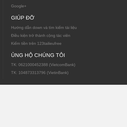
Google+
GIÚP ĐỠ
Hướng dẫn down và tìm kiếm tài liệu
Điều kiện trở thành cộng tác viên
Kiếm tiền trên 123tailieufree
ỦNG HỘ CHÚNG TÔI
TK: 0621000452388 (VietcomBank)
TK: 104873313796 (VietinBank)