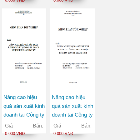
0.000 VNĐ
0.000 VNĐ
kinh doanh của
Công ty ngành
Công ty Cổ phần
Xây dựng được
Dệt may Thái
niêm yết trên thị
Hòa
trường chứng
khoán Việt Nam
Nâng cao hiệu
Nâng cao hiệu
quả sản xuất kinh
quả sản xuất kinh
doanh tại Công ty
doanh tại Công ty
trách nhiệm hữu
TNHH Quốc tế
Giá Bán:
Giá Bán:
hạn Nhất An
Khánh Sinh
0.000 VNĐ
0.000 VNĐ