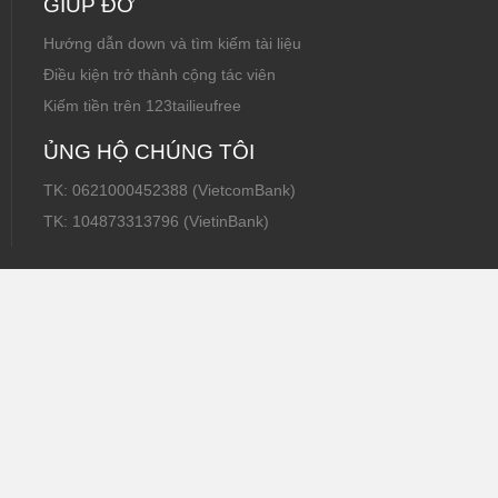
GIÚP ĐỠ
Hướng dẫn down và tìm kiếm tài liệu
Điều kiện trở thành cộng tác viên
Kiếm tiền trên 123tailieufree
ỦNG HỘ CHÚNG TÔI
TK: 0621000452388 (VietcomBank)
TK: 104873313796 (VietinBank)