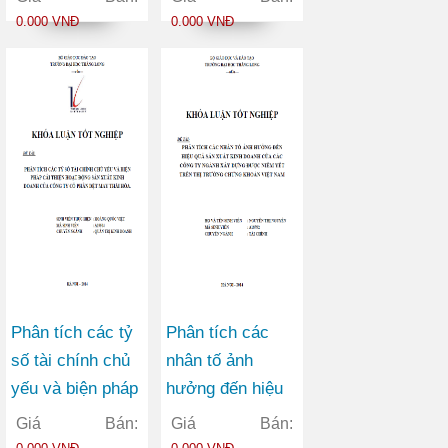
Công ty Cổ phần
hiệu tại Công ty
0.000 VNĐ
0.000 VNĐ
tập đoàn Đông
Thương mại Hà
Thiên Phú
Nội
Phân tích các tỷ
Phân tích các
số tài chính chủ
nhân tố ảnh
yếu và biện pháp
hưởng đến hiệu
cải thiện hoạt
quả sản xuất kinh
Giá Bán:
Giá Bán:
động sản xuất
doanh của các