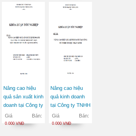
Nâng cao hiệu
Nâng cao hiệu
quả sản xuất kinh
quả kinh doanh
doanh tại Công ty
tại Công ty TNHH
TNHH một thành
Tin học Trần
Giá Bán:
Giá Bán:
viên Nước sạch
Minh
0.000 VNĐ
0.000 VNĐ
Hà Đông