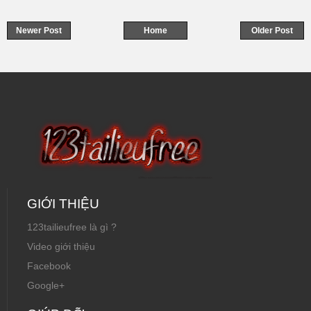
Newer Post
Home
Older Post
GIỚI THIỆU
123tailieufree là gì ?
Video giới thiệu
Facebook
Google+