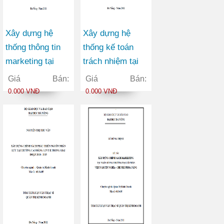
Xây dựng hệ
Xây dựng hệ
thống thông tin
thống kế toán
marketing tại
trách nhiệm tại
Công ty Cổ phần
công ty cổ phần
Giá Bán:
Giá Bán:
Đầu tư và Sản
bóng đèn phích
0.000 VNĐ
0.000 VNĐ
xuất Việt Hàn
nước Rạng Đông