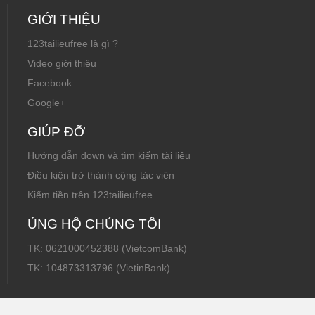
GIỚI THIỆU
123tailieufree là gì ?
Video giới thiệu
Facebook
Google+
GIÚP ĐỠ
Hướng dẫn down và tìm kiếm tài liệu
Điều kiện trở thành cộng tác viên
Kiếm tiền trên 123tailieufree
ỦNG HỘ CHÚNG TÔI
TK: 0621000452388 (VietcomBank)
TK: 104873313796 (VietinBank)