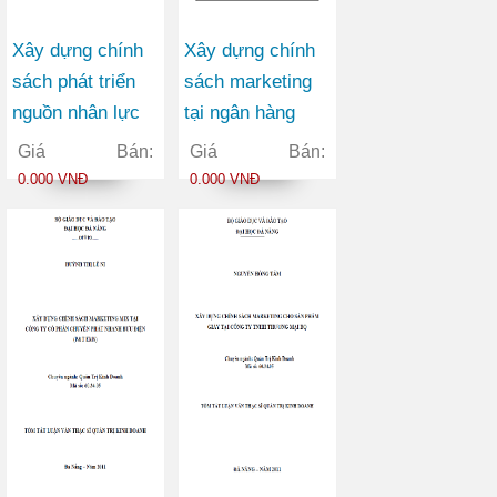
Xây dựng chính
Xây dựng chính
sách phát triển
sách marketing
nguồn nhân lực
tại ngân hàng
tại trường cao
thương mại cổ
Giá Bán:
Giá Bán:
đẳng giao thông
phần Việt Nam
0.000 VNĐ
0.000 VNĐ
vận tải II trong
Tín Nghĩa chi
giai đoạn 2010-
nhánh Đà Nẵng
2015