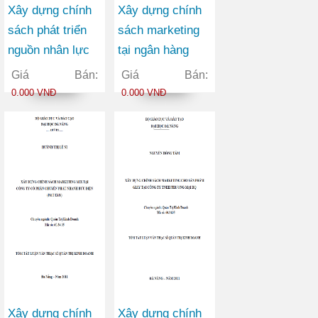
Xây dựng chính
Xây dựng chính
sách phát triển
sách marketing
nguồn nhân lực
tại ngân hàng
tại trường cao
thương mại cổ
Giá Bán:
Giá Bán:
đẳng giao thông
phần Việt Nam
0.000 VNĐ
0.000 VNĐ
vận tải II trong
Tín Nghĩa chi
giai đoạn 2010-
nhánh Đà Nẵng
2015
Xây dựng chính
Xây dựng chính