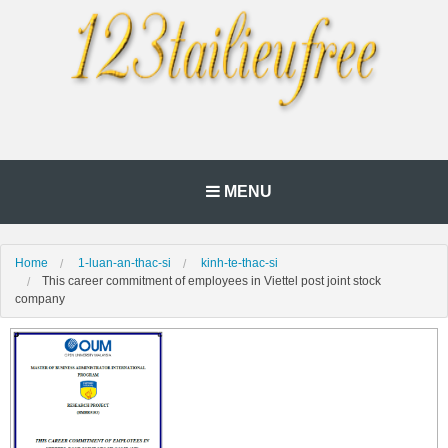
MENU
Home
1-luan-an-thac-si
kinh-te-thac-si
This career commitment of employees in Viettel post joint stock
company