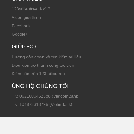
123tailieufree là gì ?
Video giới thiệu
Facebook
Google+
GIÚP ĐỠ
Hướng dẫn down và tìm kiếm tài liệu
Điều kiện trở thành cộng tác viên
Kiếm tiền trên 123tailieufree
ỦNG HỘ CHÚNG TÔI
TK: 0621000452388 (VietcomBank)
TK: 104873313796 (VietinBank)