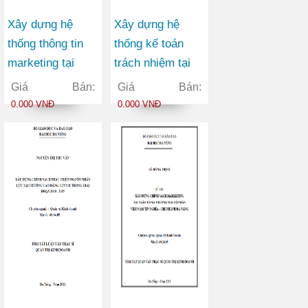
Xây dựng hệ
Xây dựng hệ
thống thông tin
thống kế toán
marketing tại
trách nhiệm tại
Công ty Cổ phần
công ty cổ phần
Giá Bán:
Giá Bán:
Đầu tư và Sản
bóng đèn phích
0.000 VNĐ
0.000 VNĐ
xuất Việt Hàn
nước Rạng Đông