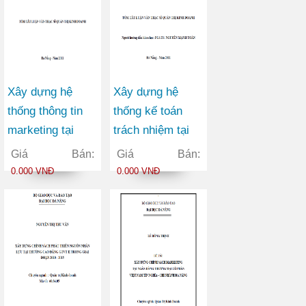
Xây dựng hệ
Xây dựng hệ
thống thông tin
thống kế toán
marketing tại
trách nhiệm tại
Công ty Cổ phần
công ty cổ phần
Giá Bán:
Giá Bán:
Đầu tư và Sản
bóng đèn phích
0.000 VNĐ
0.000 VNĐ
xuất Việt Hàn
nước Rạng Đông