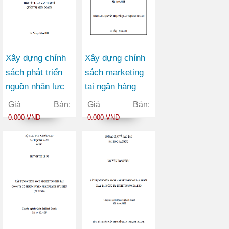
Xây dựng chính
Xây dựng chính
sách phát triển
sách marketing
nguồn nhân lực
tại ngân hàng
tại trường cao
thương mại cổ
Giá Bán:
Giá Bán:
đẳng giao thông
phần Việt Nam
0.000 VNĐ
0.000 VNĐ
vận tải II trong
Tín Nghĩa chi
giai đoạn 2010-
nhánh Đà Nẵng
2015