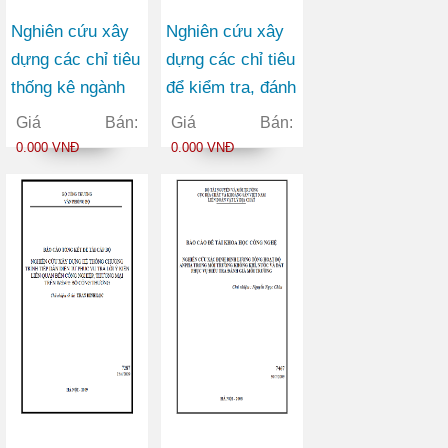
Nghiên cứu xây
Nghiên cứu xây
dựng các chỉ tiêu
dựng các chỉ tiêu
thống kê ngành
để kiểm tra, đánh
KHCN, chế độ
giá chất lượng
Giá Bán:
Giá Bán:
báo cáo tống kê,
tấm băng cho
0.000 VNĐ
0.000 VNĐ
bảng phân loại
sản xuất băng tải
mục tiêu kinh tế
xã hội của hoạt
động nghiên cứu
KHCN, lĩnh vực
nghiên cứu
KHCN