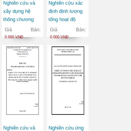
Nghiên cứu và
Nghiên cứu xác
xây dựng hệ
định định lượng
thống chương
tổng hoạt độ
trình tiếp dân
anpha trong môi
Giá Bán:
Giá Bán:
điện tử phục vụ
trường không
0.000 VNĐ
0.000 VNĐ
trả lời ý kiến liên
khí, nước và đất
quan đến công
phục vụ điều tra
nghiệp, thương
đánh giá môi
mại trên Website
trường
của Bộ Công
thương
Nghiên cứu và
Nghiên cứu ứng