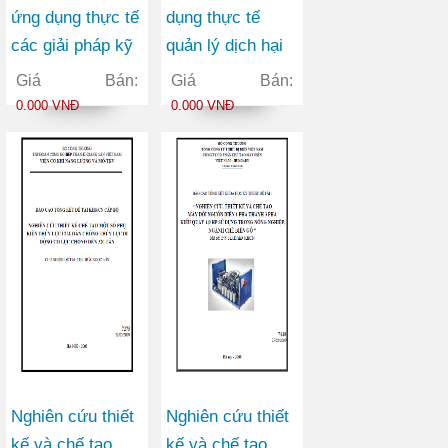
ứng dụng thực tế
dụng thực tế
các giải pháp kỹ
quản lý dịch hại
thuật canh tác và
tổng hợp (IPM)
Giá Bán:
Giá Bán:
quản lý tổng hợp
và một số giải
0.000 VNĐ
0.000 VNĐ
một số sâu, bệnh
pháp nông học để
hại chủ yếu trên
nâng cao năng
cây hồ tiêu tại
suất cà phê bền
Đăk Nông
vững ở Đăk Lăk
Nghiên cứu thiết
Nghiên cứu thiết
kế và chế tạo
kế và chế tạo