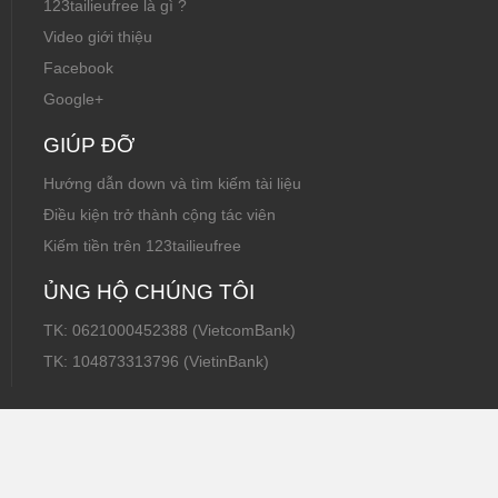
123tailieufree là gì ?
Video giới thiệu
Facebook
Google+
GIÚP ĐỠ
Hướng dẫn down và tìm kiếm tài liệu
Điều kiện trở thành cộng tác viên
Kiếm tiền trên 123tailieufree
ỦNG HỘ CHÚNG TÔI
TK: 0621000452388 (VietcomBank)
TK: 104873313796 (VietinBank)