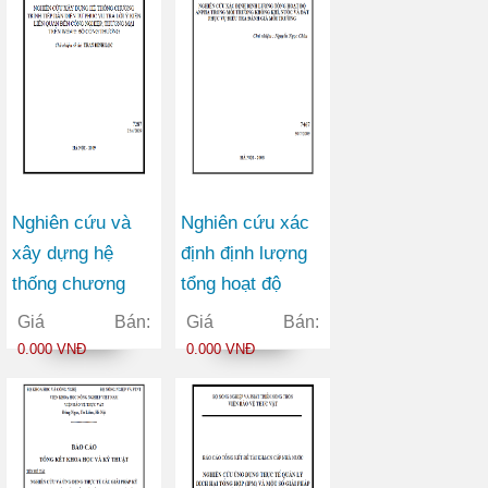
động nghiên cứu
KHCN, lĩnh vực
nghiên cứu
KHCN
Nghiên cứu và
Nghiên cứu xác
xây dựng hệ
định định lượng
thống chương
tổng hoạt độ
trình tiếp dân
anpha trong môi
Giá Bán:
Giá Bán:
điện tử phục vụ
trường không
0.000 VNĐ
0.000 VNĐ
trả lời ý kiến liên
khí, nước và đất
quan đến công
phục vụ điều tra
nghiệp, thương
đánh giá môi
mại trên Website
trường