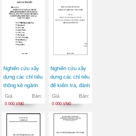
Nghiên cứu xây
Nghiên cứu xây
dựng các chỉ tiêu
dựng các chỉ tiêu
thống kê ngành
để kiểm tra, đánh
KHCN, chế độ
giá chất lượng
Giá Bán:
Giá Bán:
báo cáo tống kê,
tấm băng cho
0.000 VNĐ
0.000 VNĐ
bảng phân loại
sản xuất băng tải
mục tiêu kinh tế
xã hội của hoạt