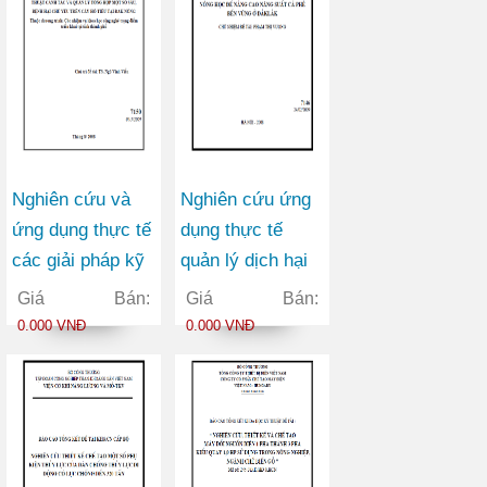
của Bộ Công
thương
Nghiên cứu và
Nghiên cứu ứng
ứng dụng thực tế
dụng thực tế
các giải pháp kỹ
quản lý dịch hại
thuật canh tác và
tổng hợp (IPM)
Giá Bán:
Giá Bán:
quản lý tổng hợp
và một số giải
0.000 VNĐ
0.000 VNĐ
một số sâu, bệnh
pháp nông học để
hại chủ yếu trên
nâng cao năng
cây hồ tiêu tại
suất cà phê bền
Đăk Nông
vững ở Đăk Lăk