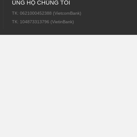
ỦNG HỘ CHÚNG TÔI
TK: 0621000452388 (VietcomBank)
TK: 104873313796 (VietinBank)