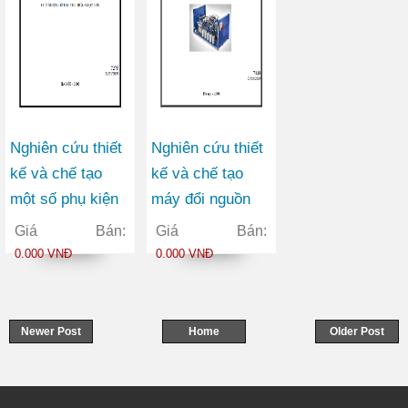
Nghiên cứu thiết
Nghiên cứu thiết
kế và chế tạo
kế và chế tạo
một số phụ kiện
máy đổi nguồn
thuỷ lực của giàn
điện 1 pha thành
Giá Bán:
Giá Bán:
chống thuỷ lực di
3 pha kiểu quay
0.000 VNĐ
0.000 VNĐ
động có lực
1,0 HP sử dụng
chống đến 320
trong nông
tấn
nghiệp, ngành
Newer Post
Home
Older Post
chế biến gỗ