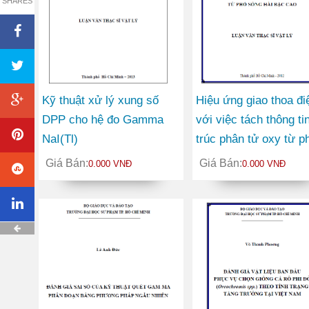
SHARES
Kỹ thuật xử lý xung số
Hiệu ứng giao thoa đi
DPP cho hệ đo Gamma
với việc tách thông ti
NaI(Tl)
trúc phân tử oxy từ p
sóng hài bậc cao
Giá Bán:
Giá Bán:
0.000 VNĐ
0.000 VNĐ