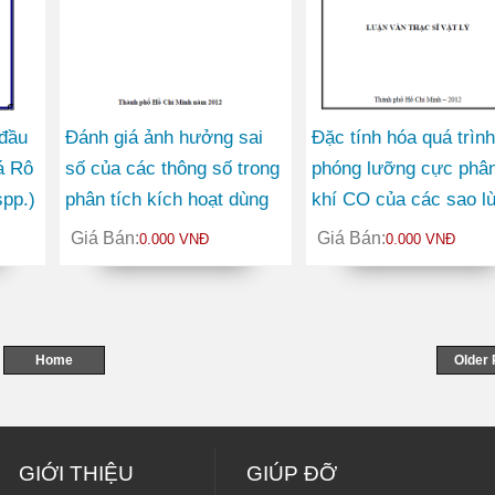
 đầu
Đánh giá ảnh hưởng sai
Đặc tính hóa quá trình
á Rô
số của các thông số trong
phóng lưỡng cực phân
spp.)
phân tích kích hoạt dùng
khí CO của các sao l
phương pháp K0
nâu ở ρ Ophiuchi và
Giá Bán:
Giá Bán:
0.000 VNĐ
0.000 VNĐ
Taurus
Home
Older 
GIỚI THIỆU
GIÚP ĐỠ