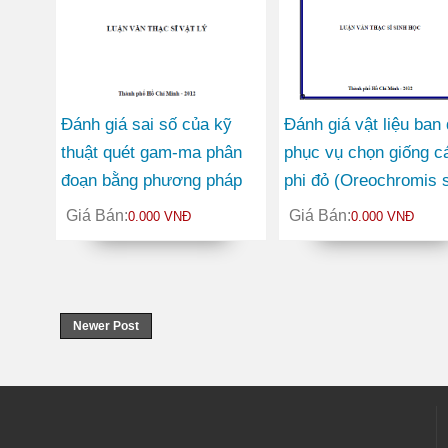
Đánh giá sai số của kỹ
Đánh giá vật liệu ban
thuật quét gam-ma phân
phục vụ chọn giống c
đoạn bằng phương pháp
phi đỏ (Oreochromis 
ngẫu nhiên
theo tính trạng tăng
Giá Bán:
Giá Bán:
0.000 VNĐ
0.000 VNĐ
trưởng tại Việt Nam
Newer Post