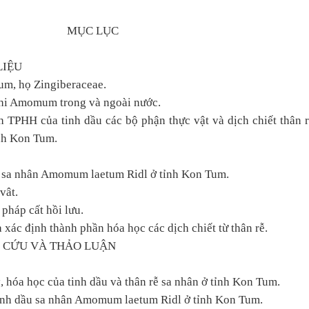
MỤC LỤC
LIỆU
um, họ Zingiberaceae.
chi Amomum trong và ngoài nước.
 TPHH của tinh dầu các bộ phận thực vật và dịch chiết thân 
nh Kon Tum.
y sa nhân Amomum laetum Ridl ở tỉnh Kon Tum.
vât.
pháp cất hồi lưu.
 xác định thành phần hóa học các dịch chiết từ thân rễ.
N CỨU VÀ THẢO LUẬN
ý, hóa học của tinh dầu và thân rễ sa nhân ở tỉnh Kon Tum.
tinh dầu sa nhân Amomum laetum Ridl ở tỉnh Kon Tum.