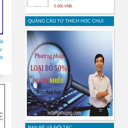
0.000 VNĐ
QUẢNG CÁO TỪ THÍCH HỌC CHUI
ài
ốc
nh
BẠN BÈ VÀ ĐỐI TÁC