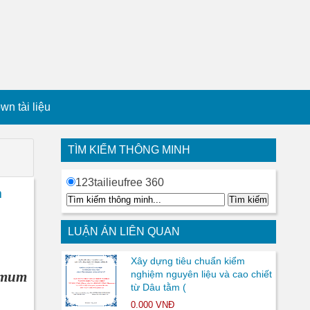
n tài liệu
TÌM KIẾM THÔNG MINH
123tailieufree 360
m
LUẬN ÁN LIÊN QUAN
Xây dựng tiêu chuẩn kiểm
momum
nghiệm nguyên liệu và cao chiết
từ Dâu tằm (
0.000 VNĐ