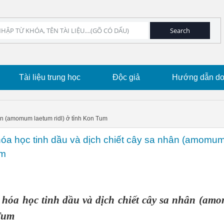
Tài liệu trung học
Độc giả
Hướng dẫn dow
nhân (amomum laetum ridl) ở tỉnh Kon Tum
óa học tinh dầu và dịch chiết cây sa nhân (amomu
um
hóa học tinh dầu và dịch chiết cây sa nhân (a
 Tum