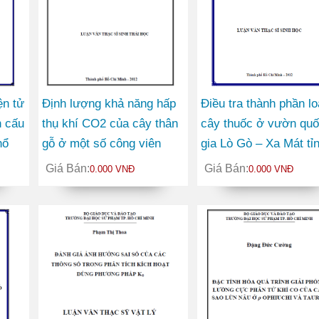
ện tử
Định lượng khả năng hấp
Điều tra thành phần lo
n cấu
thụ khí CO2 của cây thân
cây thuốc ở vườn qu
hổ
gỗ ở một số công viên
gia Lò Gò – Xa Mát tỉ
thuộc Quận 1 thành phố
Tây Ninh
Giá Bán:
Giá Bán:
0.000 VNĐ
0.000 VNĐ
Hồ Chí Minh