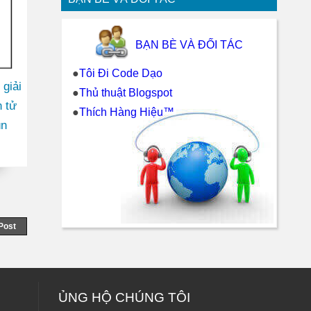
BẠN BÈ VÀ ĐỐI TÁC
●
Tôi Đi Code Dạo
 giải
●
Thủ thuật Blogspot
 tử
●
Thích Hàng Hiệu™
ùn
Post
ỦNG HỘ CHÚNG TÔI