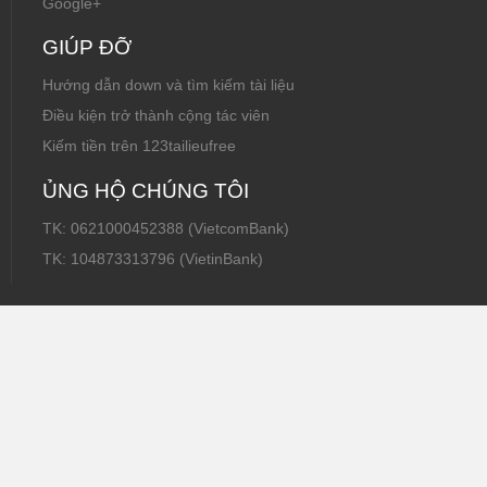
Google+
GIÚP ĐỠ
Hướng dẫn down và tìm kiếm tài liệu
Điều kiện trở thành cộng tác viên
Kiếm tiền trên 123tailieufree
ỦNG HỘ CHÚNG TÔI
TK: 0621000452388 (VietcomBank)
TK: 104873313796 (VietinBank)