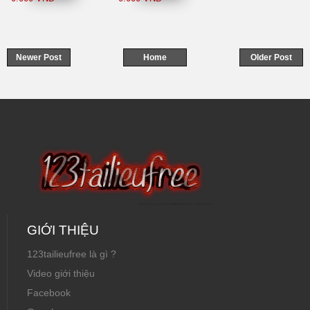
thị trường chứng
khoán
Newer Post
Home
Older Post
GIỚI THIỆU
123tailieufree là gì ?
Video giới thiệu
Facebook