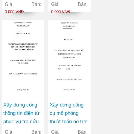
cơ sở dữ liệu
theo kiến trúc
Giá Bán:
Giá Bán:
phổ biến
hướng dịch vụ
0.000 VNĐ
0.000 VNĐ
SOA
Xây dựng cổng
Xây dựng công
thông tin điện tử
cụ mô phỏng
phục vụ tra cứu
thuật toán hỗ trợ
thông tin về chủ
học ngôn ngữ lập
Giá Bán:
Giá Bán: