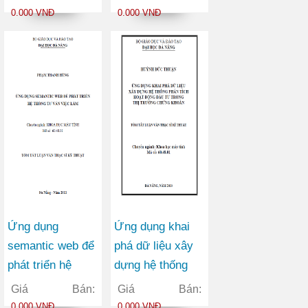
tịch Hồ Chí Minh
trình tại trường
0.000 VNĐ
0.000 VNĐ
THPT
Ứng dụng
Ứng dụng khai
semantic web để
phá dữ liệu xây
phát triển hệ
dựng hệ thống
thống tư vấn việc
phân tích hoạt
Giá Bán:
Giá Bán:
làm
động đầu tư trong
0.000 VNĐ
0.000 VNĐ