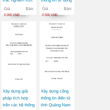
trắc nghiệm trực
thông tin tự động
tuyến
phục vụ cập nhật
Giá Bán:
Giá Bán:
nội dung cho
0.000 VNĐ
0.000 VNĐ
trang web
Xây dựng giải
Xây dựng cổng
pháp tích hợp
thông tin điện tử
trên các hệ thống
tỉnh Quảng Nam