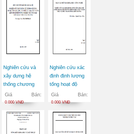
động nghiên cứu
KHCN, lĩnh vực
nghiên cứu
KHCN
Nghiên cứu và
Nghiên cứu xác
xây dựng hệ
định định lượng
thống chương
tổng hoạt độ
trình tiếp dân
anpha trong môi
Giá Bán:
Giá Bán:
điện tử phục vụ
trường không
0.000 VNĐ
0.000 VNĐ
trả lời ý kiến liên
khí, nước và đất
quan đến công
phục vụ điều tra
nghiệp, thương
đánh giá môi