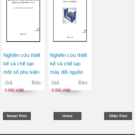
Nghiên cứu thiết
Nghiên cứu thiết
kế và chế tạo
kế và chế tạo
một số phụ kiện
máy đổi nguồn
thuỷ lực của giàn
điện 1 pha thành
Giá Bán:
Giá Bán:
chống thuỷ lực di
3 pha kiểu quay
0.000 VNĐ
0.000 VNĐ
động có lực
1,0 HP sử dụng
chống đến 320
trong nông
tấn
nghiệp, ngành
Newer Post
Home
Older Post
chế biến gỗ