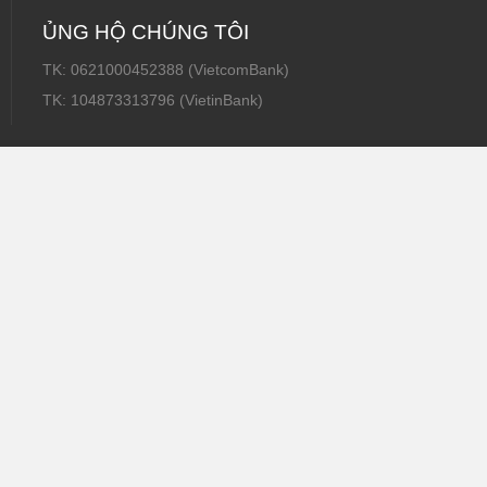
ỦNG HỘ CHÚNG TÔI
TK: 0621000452388 (VietcomBank)
TK: 104873313796 (VietinBank)