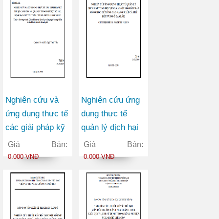
mại trên Website
trường
của Bộ Công
thương
Nghiên cứu và
Nghiên cứu ứng
ứng dụng thực tế
dụng thực tế
các giải pháp kỹ
quản lý dịch hại
thuật canh tác và
tổng hợp (IPM)
Giá Bán:
Giá Bán:
quản lý tổng hợp
và một số giải
0.000 VNĐ
0.000 VNĐ
một số sâu, bệnh
pháp nông học để
hại chủ yếu trên
nâng cao năng
cây hồ tiêu tại
suất cà phê bền
Đăk Nông
vững ở Đăk Lăk