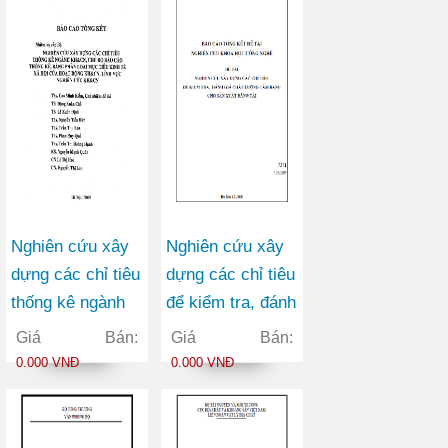
Nghiên cứu xây
Nghiên cứu xây
dựng các chỉ tiêu
dựng các chỉ tiêu
thống kê ngành
để kiểm tra, đánh
KHCN, chế độ
giá chất lượng
Giá Bán:
Giá Bán:
báo cáo tống kê,
tấm băng cho
0.000 VNĐ
0.000 VNĐ
bảng phân loại
sản xuất băng tải
mục tiêu kinh tế
xã hội của hoạt