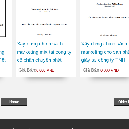
Xây dựng chính sách
Xây dựng chính sách
̀ng
marketing mix tại công ty
marketing cho sản ph
ệt
cổ phần chuyển phát
giày tại công ty TNHH
ánh
nhanh bưu điện (P&T
thương mại BQ
Giá Bán:
Giá Bán:
0.000 VNĐ
0.000 VNĐ
EMS)
Home
Older 