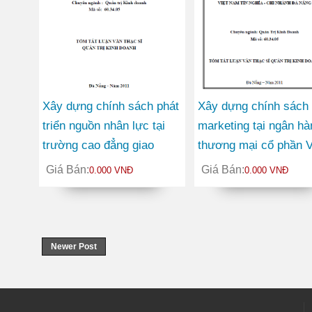
Xây dựng chính sách phát
Xây dựng chính sách
triển nguồn nhân lực tại
marketing tại ngân ha
trường cao đẳng giao
thương mại cổ phần Vi
thông vận tải II trong giai
Nam Tín Nghĩa chi nh
Giá Bán:
Giá Bán:
0.000 VNĐ
0.000 VNĐ
đoạn 2010-2015
Đà Nẵng
Newer Post