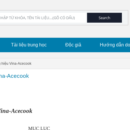
Tài liệu trung học
Độc giả
Hướng dẫn dow
g hiệu Vina-Acecook
ina-Acecook
Vina-Acecook
MỤC LỤC