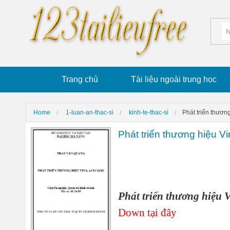
Trang chủ
Tài liệu ngoài trung học
Home
1-luan-an-thac-si
kinh-te-thac-si
Phát triển thươn
Phát triển thương hiệu V
Phát triển thương hiệu 
Down tại đây