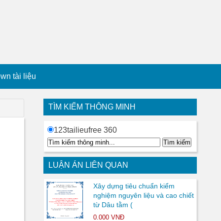
n tài liệu
TÌM KIẾM THÔNG MINH
123tailieufree 360
LUẬN ÁN LIÊN QUAN
Xây dựng tiêu chuẩn kiểm
nghiệm nguyên liệu và cao chiết
từ Dâu tằm (
0.000 VNĐ