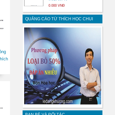
0.000 VNĐ
QUẢNG CÁO TỪ THÍCH HỌC CHUI
ông
hích
BẠN BÈ VÀ ĐỐI TÁC