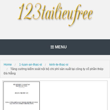
MENU
Home
1-luan-an-thac-si
kinh-te-thac-si
Tăng cường kiểm soát nội bộ chi phí sản xuất tại công ty cổ phần thép
Đà Nẵng