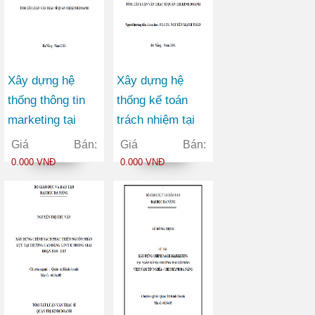
Xây dựng hệ
Xây dựng hệ
thống thông tin
thống kế toán
marketing tại
trách nhiệm tại
Công ty Cổ phần
công ty cổ phần
Giá Bán:
Giá Bán:
Đầu tư và Sản
bóng đèn phích
0.000 VNĐ
0.000 VNĐ
xuất Việt Hàn
nước Rạng Đông