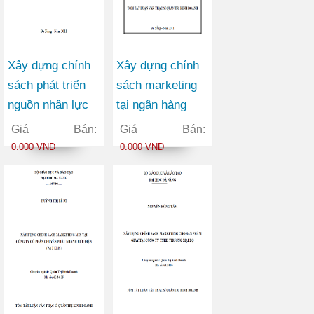
Xây dựng chính
Xây dựng chính
sách phát triển
sách marketing
nguồn nhân lực
tại ngân hàng
tại trường cao
thương mại cổ
Giá Bán:
Giá Bán:
đẳng giao thông
phần Việt Nam
0.000 VNĐ
0.000 VNĐ
vận tải II trong
Tín Nghĩa chi
giai đoạn 2010-
nhánh Đà Nẵng
2015