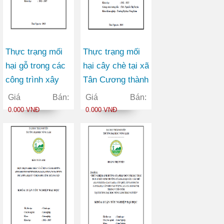
Thực trạng mối
Thực trạng mối
hại gỗ trong các
hại cây chè tại xã
công trình xây
Tân Cương thành
dựng tại khu di
phố Thái Nguyên
Giá Bán:
Giá Bán:
tích lịch sử - sinh
tỉnh Thái Nguyên
0.000 VNĐ
0.000 VNĐ
thái ATK Định
Hóa huyện Định
Hóa tỉnh Thái
Nguyên