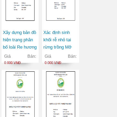
Xây dựng bản đồ
Xác định sinh
hiện trạng phân
khối rễ nhỏ tại
bố loài Re hương
rừng trồng Mỡ
(Cinnamomum
(Manglietia
Giá Bán:
Giá Bán:
parthennoxylon)
conifera) tại xã
0.000 VNĐ
0.000 VNĐ
tại tỉnh Thái
Chu Hương
Nguyên
huyện Ba Bể tỉnh
Bắc Kạn