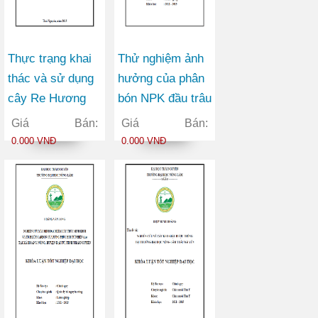
Thực trạng khai
Thử nghiệm ảnh
thác và sử dụng
hưởng của phân
cây Re Hương
bón NPK đầu trâu
cây Re hương
20-20-15 đến
Giá Bán:
Giá Bán:
(Cinnamomum
sinh trưởng của
0.000 VNĐ
0.000 VNĐ
parthenoxylon
ba loại cây: Cây
(Jack.) Meisn.)
mỡ; Cây Quế;
tại ba huyện: Phú
Cây Keo Tai
Lương, Đại Từ
Tượng trong
và Định Hóa Tỉnh
vườn ươm tại
Thái Nguyên
trường đại học
nông lâm Thái
Nguyên