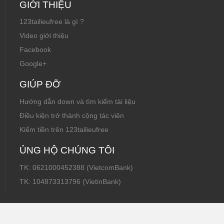
GIỚI THIỆU
123tailieufree là gì ?
Video giới thiệu
Facebook
Google+
GIÚP ĐỠ
Hướng dẫn down và tìm kiếm tài liệu
Điều kiện trở thành cộng tác viên
Kiếm tiền trên 123tailieufree
ỦNG HỘ CHÚNG TÔI
TK: 0621000452388 (VietcomBank)
TK: 104873313796 (VietinBank)