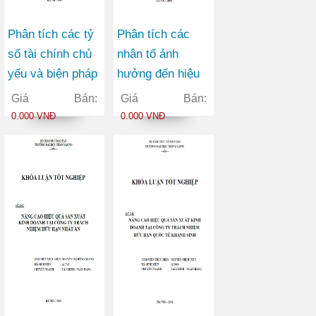
Phân tích các tỷ
Phân tích các
số tài chính chủ
nhân tố ảnh
yếu và biện pháp
hưởng đến hiệu
cải thiện hoạt
quả sản xuất kinh
Giá Bán:
Giá Bán:
động sản xuất
doanh của các
0.000 VNĐ
0.000 VNĐ
kinh doanh của
Công ty ngành
Công ty Cổ phần
Xây dựng được
Dệt may Thái
niêm yết trên thị
Hòa
trường chứng
khoán Việt Nam