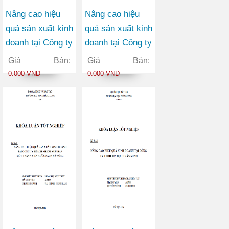
Nâng cao hiệu
Nâng cao hiệu
quả sản xuất kinh
quả sản xuất kinh
doanh tại Công ty
doanh tại Công ty
trách nhiệm hữu
TNHH Quốc tế
Giá Bán:
Giá Bán:
hạn Nhất An
Khánh Sinh
0.000 VNĐ
0.000 VNĐ