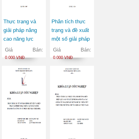
Thực trạng và
Phân tích thực
giải pháp nâng
trạng và đề xuất
cao năng lực
một số giải pháp
cạnh tranh của
xây dựng thương
Giá Bán:
Giá Bán:
Công ty Cổ phần
hiệu tại Công ty
0.000 VNĐ
0.000 VNĐ
tập đoàn Đông
Thương mại Hà
Thiên Phú
Nội