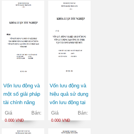
Vốn lưu động và
Vốn lưu động và
một số giải pháp
hiệu quả sử dụng
tài chính nâng
vốn lưu động tại
cao hiệu quả sử
công ty TNHH
Giá Bán:
Giá Bán:
dụng vốn lưu
vận tải container
0.000 VNĐ
0.000 VNĐ
động tại Công ty
Việt Đức