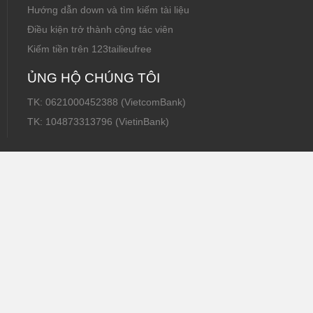
Hướng dẫn down và tìm kiếm tài liệu
Điều kiện trở thành cộng tác viên
Kiếm tiền trên 123tailieufree
ỦNG HỘ CHÚNG TÔI
TK: 0621000452388 (VietcomBank)
TK: 104873313796 (VietinBank)