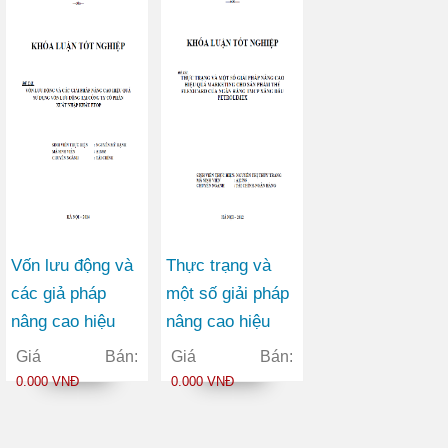
Cổ phần May
Vĩnh Phú
Vốn lưu động và
Thực trạng và
các giả pháp
một số giải pháp
nâng cao hiệu
nâng cao hiệu
quả sử dụng vốn
quả marketing
Giá Bán:
Giá Bán:
lưu động tại Công
cho sản phẩm
0.000 VNĐ
0.000 VNĐ
ty Cổ phần Xuất
thẻ FLEXICARD
nhập khẩu ETOP
của Ngân hàng