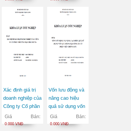
trong bối cảnh
trường chứng
hội nhập kinh tế
khoán Việt Nam
quốc tế
Xác định giá trị
Vốn lưu động và
doanh nghiệp của
nâng cao hiệu
Công ty Cổ phần
quả sử dụng vốn
Thương mại
lưu động tại Công
Giá Bán:
Giá Bán:
Châu Hưng
ty Cổ phần Viễn
0.000 VNĐ
0.000 VNĐ
thông FPT