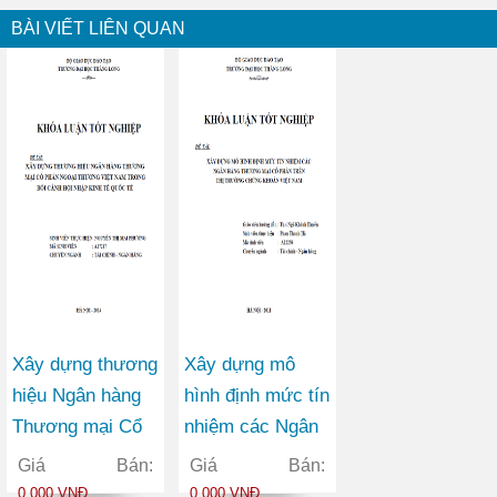
BÀI VIẾT LIÊN QUAN
Xây dựng thương
Xây dựng mô
hiệu Ngân hàng
hình định mức tín
Thương mại Cổ
nhiệm các Ngân
phần Ngoại
hàng Thương mại
Giá Bán:
Giá Bán:
thương Việt Nam
Cổ phần trên thị
0.000 VNĐ
0.000 VNĐ