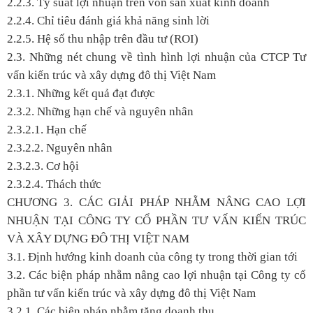
2.2.3. Tỷ suất lợi nhuận trên vốn sản xuất kinh doanh
2.2.4. Chỉ tiêu đánh giá khả năng sinh lời
2.2.5. Hệ số thu nhập trên đầu tư (ROI)
2.3. Những nét chung về tình hình lợi nhuận của CTCP Tư
vấn kiến trúc và xây dựng đô thị Việt Nam
2.3.1. Những kết quả đạt được
2.3.2. Những hạn chế và nguyên nhân
2.3.2.1. Hạn chế
2.3.2.2. Nguyên nhân
2.3.2.3. Cơ hội
2.3.2.4. Thách thức
CHƯƠNG 3. CÁC GIẢI PHÁP NHẰM NÂNG CAO LỢI
NHUẬN TẠI CÔNG TY CỔ PHẦN TƯ VẤN KIẾN TRÚC
VÀ XÂY DỰNG ĐÔ THỊ VIỆT NAM
3.1. Định hướng kinh doanh của công ty trong thời gian tới
3.2. Các biện pháp nhằm nâng cao lợi nhuận tại Công ty cổ
phần tư vấn kiến trúc và xây dựng đô thị Việt Nam
3.2.1. Các biện pháp nhằm tăng doanh thu