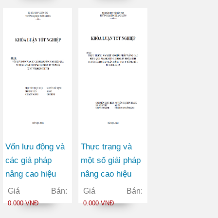
động tại Công ty
Việt Đức
Cổ phần May
Vĩnh Phú
Vốn lưu động và
Thực trạng và
các giả pháp
một số giải pháp
nâng cao hiệu
nâng cao hiệu
quả sử dụng vốn
quả marketing
Giá Bán:
Giá Bán:
lưu động tại Công
cho sản phẩm
0.000 VNĐ
0.000 VNĐ
ty Cổ phần Xuất
thẻ FLEXICARD