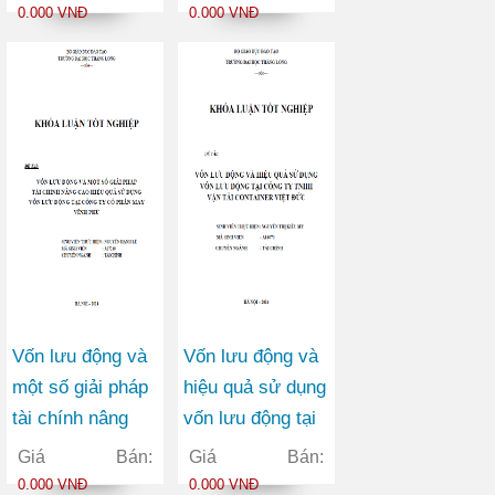
Châu Hưng
ty Cổ phần Viễn
0.000 VNĐ
0.000 VNĐ
thông FPT
Vốn lưu động và
Vốn lưu động và
một số giải pháp
hiệu quả sử dụng
tài chính nâng
vốn lưu động tại
cao hiệu quả sử
công ty TNHH
Giá Bán:
Giá Bán:
dụng vốn lưu
vận tải container
0.000 VNĐ
0.000 VNĐ