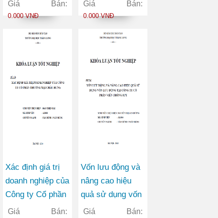
phần Ngoại
hàng Thương mại
Giá Bán:
Giá Bán:
thương Việt Nam
Cổ phần trên thị
0.000 VNĐ
0.000 VNĐ
trong bối cảnh
trường chứng
hội nhập kinh tế
khoán Việt Nam
quốc tế
Xác định giá trị
Vốn lưu động và
doanh nghiệp của
nâng cao hiệu
Công ty Cổ phần
quả sử dụng vốn
Thương mại
lưu động tại Công
Giá Bán:
Giá Bán: