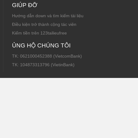
GIÚP ĐỠ
Hướng dẫn down và tìm kiếm tài liệu
Điều kiện trở thành cộng tác viên
Kiếm tiền trên 123tailieufree
ỦNG HỘ CHÚNG TÔI
TK: 0621000452388 (VietcomBank)
TK: 104873313796 (VietinBank)