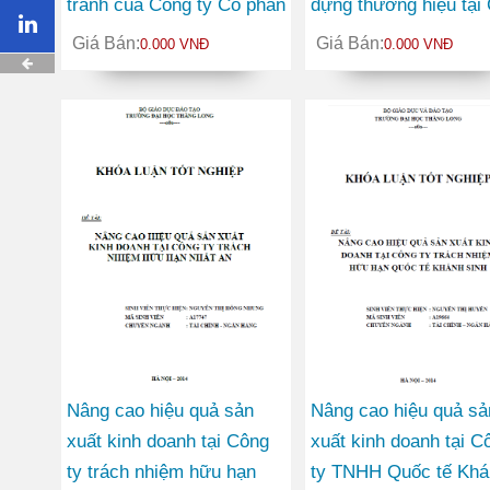
tranh của Công ty Cổ phần
dựng thương hiệu tại
tập đoàn Đông Thiên Phú
ty Thương mại Hà Nộ
Giá Bán:
Giá Bán:
0.000 VNĐ
0.000 VNĐ
Nâng cao hiệu quả sản
Nâng cao hiệu quả sả
xuất kinh doanh tại Công
xuất kinh doanh tại C
ty trách nhiệm hữu hạn
ty TNHH Quốc tế Khá