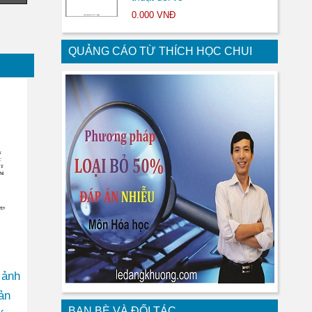
0.000 VNĐ
QUẢNG CÁO TỪ THÍCH HỌC CHUI
 ảnh
ản
BẠN BÈ VÀ ĐỐI TÁC