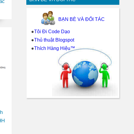
ác
ựng
BẠN BÈ VÀ ĐỐI TÁC
iệt
●
Tôi Đi Code Dạo
●
Thủ thuật Blogspot
●
Thích Hàng Hiệu™
nh
HH