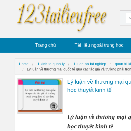
Trang chủ
Tài liệu ngoài trung học
Home
1-kinh-te-quan-ly
1-luan-an-tot-nghiep
quan-tri-
Lý luận về thương mại quốc tế qua các tác giả và trường phái trong
Lý luận về thương mại quố
học thuyết kinh tế
Lý luận về thương mại qu
học thuyết kinh tế