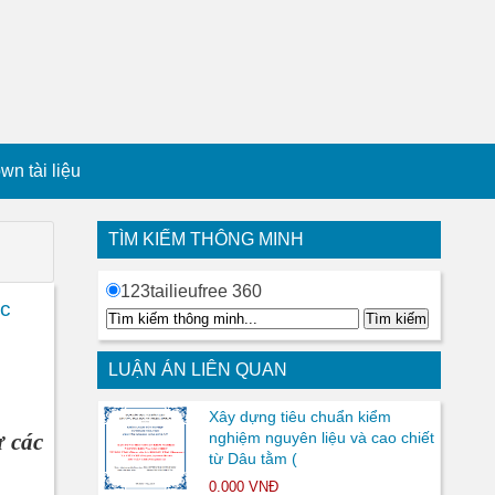
n tài liệu
TÌM KIẾM THÔNG MINH
123tailieufree 360
ác
LUẬN ÁN LIÊN QUAN
Xây dựng tiêu chuẩn kiểm
ử các
nghiệm nguyên liệu và cao chiết
từ Dâu tằm (
0.000 VNĐ