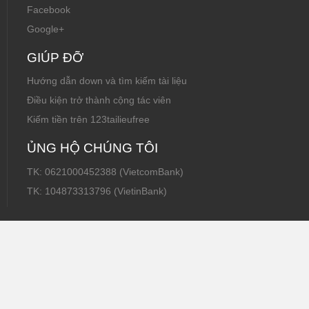
Facebook
Google+
GIÚP ĐỠ
Hướng dẫn down và tìm kiếm tài liệu
Điều kiện trở thành cộng tác viên
Kiếm tiền trên 123tailieufree
ỦNG HỘ CHÚNG TÔI
TK: 0621000452388 (VietcomBank)
TK: 104873313796 (VietinBank)