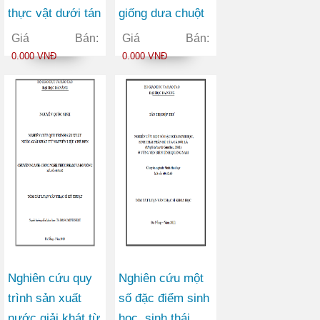
thực vật dưới tán
giống dưa chuột
rừng tại Khu bảo
bao tử mirabelle
Giá Bán:
Giá Bán:
tồn loài và sinh
và mimoza trong
0.000 VNĐ
0.000 VNĐ
cảnh Nam Xuân
điều kiện sinh
Lạc - Chợ Đồn -
thái vụ đông xuân
Bắc Kạn
tại xã Hòa Tiên
thành phố Đà
Nẵng
Nghiên cứu quy
Nghiên cứu một
trình sản xuất
số đặc điểm sinh
nước giải khát từ
học, sinh thái