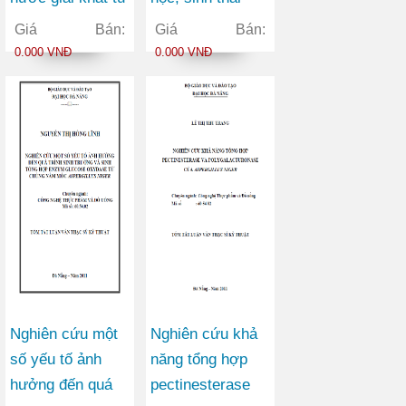
nguyên liệu chè
phân bố của cá
Giá Bán:
Giá Bán:
đen
đối lá (Mugil
0.000 VNĐ
0.000 VNĐ
kelaartii Gunther,
1861) ở vùng ven
biển tỉnh Quảng
Nam
Nghiên cứu một
Nghiên cứu khả
số yếu tố ảnh
năng tổng hợp
hưởng đến quá
pectinesterase