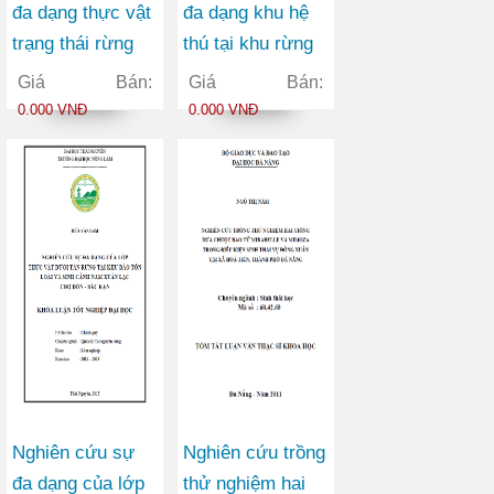
đa dạng thực vật
đa dạng khu hệ
trạng thái rừng
thú tại khu rừng
phục hồi tự nhiên
đặc dụng Cham
Giá Bán:
Giá Bán:
(IIB) của xã
Chu làm cở đề
0.000 VNĐ
0.000 VNĐ
Hoàng Nông
xuất giải pháp
huyện Đại Từ
bảo tồn
Tỉnh Thái Nguyên
Nghiên cứu sự
Nghiên cứu trồng
đa dạng của lớp
thử nghiệm hai