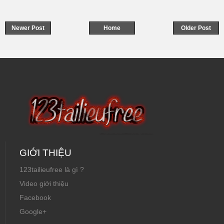
Newer Post
Home
Older Post
GIỚI THIỆU
123tailieufree là gì ?
Video giới thiệu
Facebook
Google+