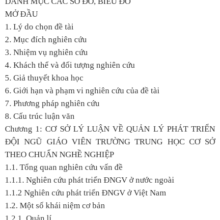
DANH MỤC CÁC SƠ ĐỒ, BIỂU ĐỒ
MỞ ĐẦU
1. Lý do chọn đề tài
2. Mục đích nghiên cứu
3. Nhiệm vụ nghiên cứu
4. Khách thể và đối tượng nghiên cứu
5. Giả thuyết khoa học
6. Giới hạn và phạm vi nghiên cứu của đề tài
7. Phương pháp nghiên cứu
8. Cấu trúc luận văn
Chương 1: CƠ SỞ LÝ LUẬN VỀ QUẢN LÝ PHÁT TRIỂN
ĐỘI NGŨ GIÁO VIÊN TRƯỜNG TRUNG HỌC CƠ SỞ
THEO CHUẨN NGHỀ NGHIỆP
1.1. Tổng quan nghiên cứu vấn đề
1.1.1. Nghiên cứu phát triển ĐNGV ở nước ngoài
1.1.2 Nghiên cứu phát triển ĐNGV ở Việt Nam
1.2. Một số khái niệm cơ bản
1.2.1. Quản lí