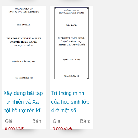
thành phố Hồ Chí
Minh
Xây dựng bài tập
Trí thông minh
Tự nhiên và Xã
của học sinh lớp
hội hỗ trợ rèn kĩ
4 ở một số
năng đọc, viết
trường tiểu học
Giá Bán:
Giá Bán:
cho học sinh lớp
tại huyện Ba Tơ
0.000 VNĐ
0.000 VNĐ
Ba
tỉnh Quảng Ngãi