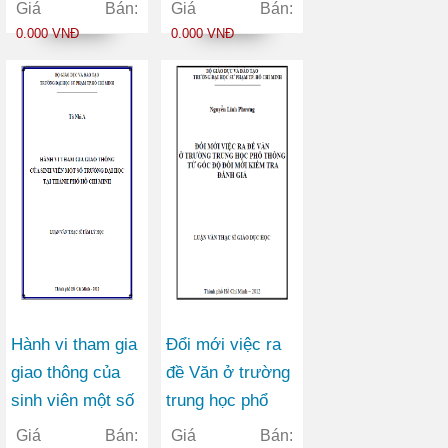
tự kỷ tại thành
của sinh viên
Giá Bán:
Giá Bán:
phố Hồ Chí Minh
năm thứ nhất
0.000 VNĐ
0.000 VNĐ
trường Đại học
An ninh nhân dân
Hành vi tham gia
Đổi mới việc ra
giao thông của
đề Văn ở trường
sinh viên một số
trung học phổ
trường đại học
thông từ góc độ
Giá Bán:
Giá Bán: