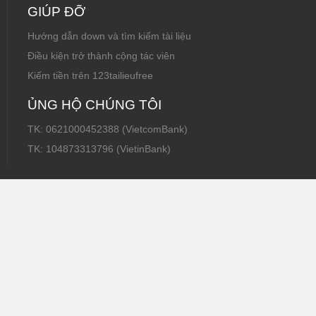
GIÚP ĐỠ
Hướng dẫn down và tìm kiếm tài liệu
Điều kiện trở thành cộng tác viên
Kiếm tiền trên 123tailieufree
ỦNG HỘ CHÚNG TÔI
TK: 0621000452388 (VietcomBank)
TK: 104873313796 (VietinBank)