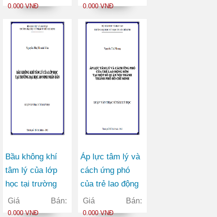
tại thành phố Hồ
đổi mới kiểm tra
0.000 VNĐ
0.000 VNĐ
Chí Minh
đánh giá
Bầu không khí
Áp lực tâm lý và
tâm lý của lớp
cách ứng phó
học tại trường
của trẻ lao động
đại học An ninh
sớm tại một số
Giá Bán:
Giá Bán:
nhân dân
quận nội thành
0.000 VNĐ
0.000 VNĐ