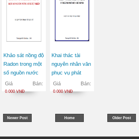
Khảo sát nồng độ
Khai thác tài
Radon trong một
nguyên nhân văn
số nguồn nước
phục vụ phát
suối tự nhiên
triển du lịch ở
Giá Bán:
Giá Bán:
thành phố Hồ Chí
0.000 VNĐ
0.000 VNĐ
Minh
Newer Post
Home
Older Post