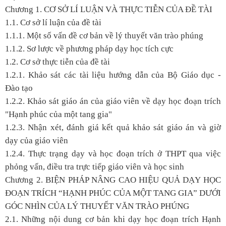
Chương 1. CƠ SỞ LÍ LUẬN VÀ THỰC TIỄN CỦA ĐỀ TÀI
1.1. Cơ sở lí luận của đề tài
1.1.1. Một số vấn đề cơ bản về lý thuyết văn trào phúng
1.1.2. Sơ lược về phương pháp dạy học tích cực
1.2. Cơ sở thực tiễn của đề tài
1.2.1. Khảo sát các tài liệu hướng dẫn của Bộ Giáo dục -
Đào tạo
1.2.2. Khảo sát giáo án của giáo viên về dạy học đoạn trích
"Hạnh phúc của một tang gia"
1.2.3. Nhận xét, đánh giá kết quả khảo sát giáo án và giờ
dạy của giáo viên
1.2.4. Thực trạng dạy và học đoạn trích ở THPT qua việc
phỏng vấn, điều tra trực tiếp giáo viên và học sinh
Chương 2. BIỆN PHÁP NÂNG CAO HIỆU QUẢ DẠY HỌC
ĐOẠN TRÍCH “HẠNH PHÚC CỦA MỘT TANG GIA” DƯỚI
GÓC NHÌN CỦA LÝ THUYẾT VĂN TRÀO PHÚNG
2.1. Những nội dung cơ bản khi dạy học đoạn trích Hạnh