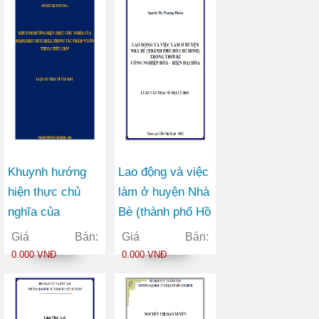
Khuynh hướng
Lao động và việc
hiện thực chủ
làm ở huyện Nhà
nghĩa của
Bè (thành phố Hồ
Margaret Mitchell
Chí Minh) trong
Giá Bán:
Giá Bán:
trong tác phẩm
thời kì công
0.000 VNĐ
0.000 VNĐ
Cuốn theo chiều
nghiệp hóa – hiện
gió
đại hóa