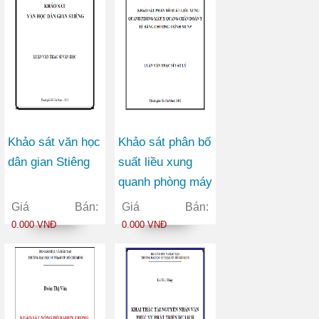
Khảo sát văn học
Khảo sát phân bố
dân gian Stiêng
suất liều xung
quanh phòng máy
X quang chẩn
Giá Bán:
Giá Bán:
đoán y tế bằng
0.000 VNĐ
0.000 VNĐ
chương trình
MCNP