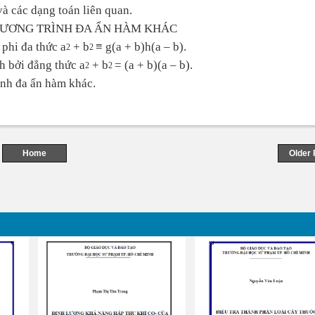
à các dạng toán liên quan.
PHƯƠNG TRÌNH ĐA ẨN HÀM KHÁC
 phi đa thức a
+ b
≡ g(a + b)h(a – b).
2
2
h bởi đẳng thức a
+ b
= (a + b)(a – b).
2
2
ình đa ẩn hàm khác.
Home
Older 