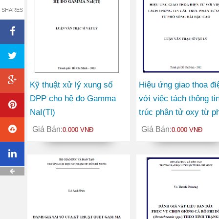
SHARES
Kỹ thuật xử lý xung số
Hiệu ứng giao thoa đi
DPP cho hệ đo Gamma
với việc tách thông ti
NaI(Tl)
trúc phân tử oxy từ p
sóng hài bậc cao
Giá Bán:
Giá Bán:
0.000 VNĐ
0.000 VNĐ