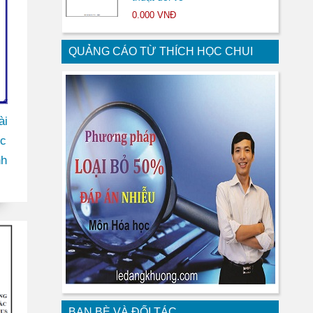
0.000 VNĐ
QUẢNG CÁO TỪ THÍCH HỌC CHUI
ài
ốc
nh
BẠN BÈ VÀ ĐỐI TÁC