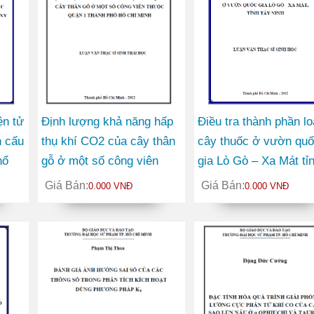
ện tử
Định lượng khả năng hấp
Điều tra thành phần lo
n cấu
thụ khí CO2 của cây thân
cây thuốc ở vườn qu
hổ
gỗ ở một số công viên
gia Lò Gò – Xa Mát tỉ
thuộc Quận 1 thành phố
Tây Ninh
Giá Bán:
Giá Bán:
0.000 VNĐ
0.000 VNĐ
Hồ Chí Minh