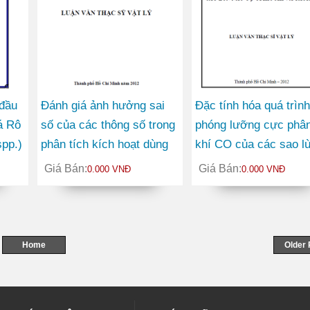
 đầu
Đánh giá ảnh hưởng sai
Đặc tính hóa quá trình
á Rô
số của các thông số trong
phóng lưỡng cực phân
spp.)
phân tích kích hoạt dùng
khí CO của các sao l
phương pháp K0
nâu ở ρ Ophiuchi và
Giá Bán:
Giá Bán:
0.000 VNĐ
0.000 VNĐ
Taurus
Home
Older 