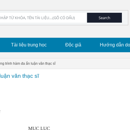
Tài liệu trung học
Độc giả
Hướng dẫn dow
g trình hàm đa ẩn luận văn thạc sĩ
luận văn thạc sĩ
n
MỤC LỤC