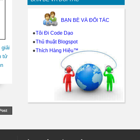
BẠN BÈ VÀ ĐỐI TÁC
●
Tôi Đi Code Dạo
●
Thủ thuật Blogspot
 giải
●
Thích Hàng Hiệu™
 tử
ùn
Post