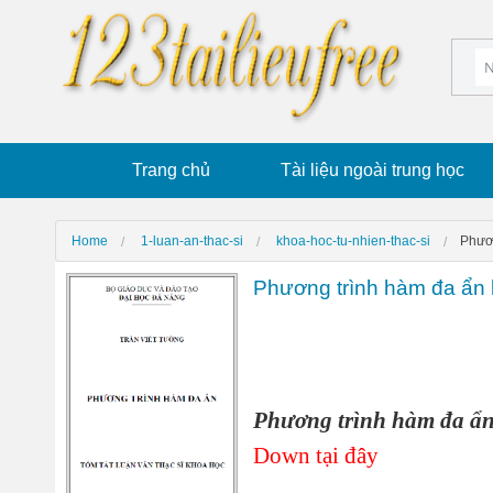
Trang chủ
Tài liệu ngoài trung học
Home
1-luan-an-thac-si
khoa-hoc-tu-nhien-thac-si
Phươn
Phương trình hàm đa ẩn 
Phương trình hàm đa ẩ
Down tại đây