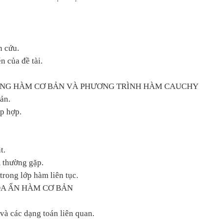
n cứu.
n của đề tài.
RƯNG HÀM CƠ BẢN VÀ PHƯƠNG TRÌNH HÀM CAUCHY
ản.
ập hợp.
t.
R thường gặp.
rong lớp hàm liên tục.
ĐA ẨN HÀM CƠ BẢN
.
và các dạng toán liên quan.