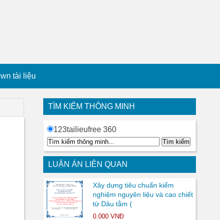
n tài liệu
TÌM KIẾM THÔNG MINH
123tailieufree 360
LUẬN ÁN LIÊN QUAN
Xây dựng tiêu chuẩn kiểm
nghiệm nguyên liệu và cao chiết
từ Dâu tằm (
0.000 VNĐ