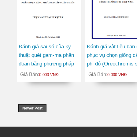
Đánh giá sai số của kỹ
Đánh giá vật liệu ban
thuật quét gam-ma phân
phục vụ chọn giống c
đoạn bằng phương pháp
phi đỏ (Oreochromis 
ngẫu nhiên
theo tính trạng tăng
Giá Bán:
Giá Bán:
0.000 VNĐ
0.000 VNĐ
trưởng tại Việt Nam
Newer Post