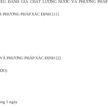
TIÊU ĐÁNH GIÁ CHẤT LƯỢNG NƯỚC VÀ PHƯƠNG PHÁP
VÀ PHƯƠNG PHÁP XÁC ĐỊNH [11]
 VÀ PHƯƠNG PHÁP XÁC ĐỊNH [2]
(DO)
ong 5 ngày