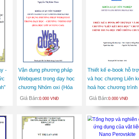
y -
Vận dụng phương pháp
Thiết kế e-book hỗ tr
ức
Webquest trong dạy học
và học chương Liên k
nh”
chương Nhóm oxi (Hóa
hoá học chương trình
học lớp 10 nâng cao)
trung học phổ thông
Giá Bán:
Giá Bán:
0.000 VNĐ
0.000 VNĐ
chuyên