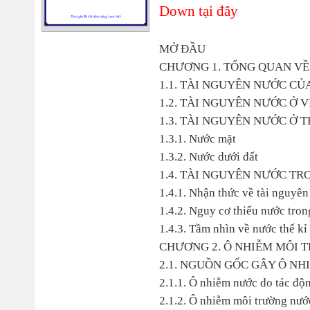
Down tại đây
MỞ ĐẦU
CHƯƠNG 1. TỔNG QUAN V
1.1. TÀI NGUYÊN NƯỚC CỦA
1.2. TÀI NGUYÊN NƯỚC Ở V
1.3. TÀI NGUYÊN NƯỚC Ở 
1.3.1. Nước mặt
1.3.2. Nước dưới đất
1.4. TÀI NGUYÊN NƯỚC TRO
1.4.1. Nhận thức về tài nguyê
1.4.2. Nguy cơ thiếu nước tro
1.4.3. Tầm nhìn về nước thế k
CHƯƠNG 2. Ô NHIỄM MÔI 
2.1. NGUỒN GỐC GÂY Ô NH
2.1.1. Ô nhiễm nước do tác độ
2.1.2. Ô nhiễm môi trường nước