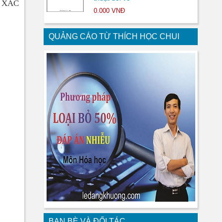
 XÁC
0.000 VNĐ
QUẢNG CÁO TỪ THÍCH HỌC CHUI
BẠN BÈ VÀ ĐỐI TÁC