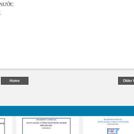
 NƯỚC
g
Home
Older 