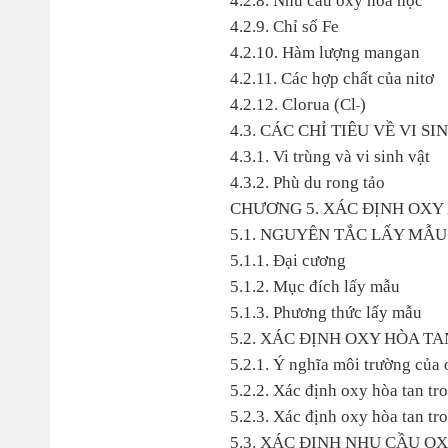
4.2.8. Nhu cầu oxy hóa học
4.2.9. Chỉ số Fe
4.2.10. Hàm lượng mangan
4.2.11. Các hợp chất của nitơ
4.2.12. Clorua (Cl
)
-
4.3. CÁC CHỈ TIÊU VỀ VI SI
4.3.1. Vi trùng và vi sinh vật
4.3.2. Phù du rong tảo
CHƯƠNG 5. XÁC ĐỊNH OXY
5.1. NGUYÊN TẮC LẤY MẪU
5.1.1. Đại cương
5.1.2. Mục đích lấy mẫu
5.1.3. Phương thức lấy mẫu
5.2. XÁC ĐỊNH OXY HÒA T
5.2.1. Ý nghĩa môi trường của 
5.2.2. Xác định oxy hòa tan t
5.2.3. Xác định oxy hòa tan t
5.3. XÁC ĐỊNH NHU CẦU OX