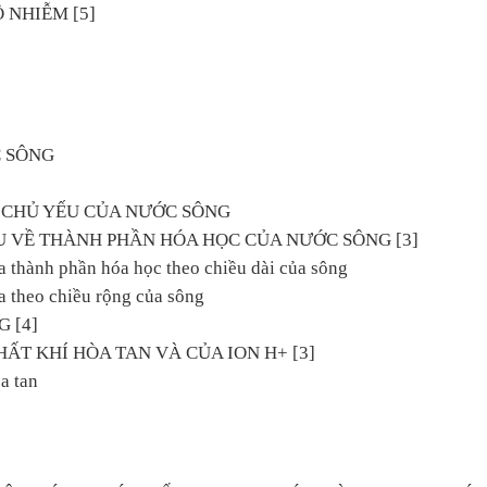
Ô NHIỄM [5]
 SÔNG
C CHỦ YẾU CỦA NƯỚC SÔNG
U VỀ THÀNH PHẦN HÓA HỌC CỦA NƯỚC SÔNG [3]
a thành phần hóa học theo chiều dài của sông
a theo chiều rộng của sông
 [4]
HẤT KHÍ HÒA TAN VÀ CỦA ION H+ [3]
a tan