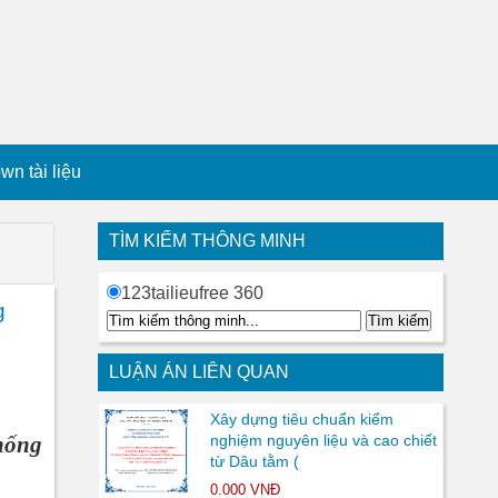
n tài liệu
TÌM KIẾM THÔNG MINH
123tailieufree 360
g
LUẬN ÁN LIÊN QUAN
Xây dựng tiêu chuẩn kiểm
hống
nghiệm nguyên liệu và cao chiết
từ Dâu tằm (
0.000 VNĐ