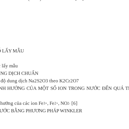
SỐ LẤY MẪU
c lấy mẫu
UNG DỊCH CHUẨN
ng độ dung dịch Na2S2O3 theo K2Cr2O7
ẢNH HƯỞNG CỦA MỘT SỐ ION TRONG NƯỚC ĐẾN QUÁ T
 hưởng của các ion Fe
, Fe
, NO
[6]
3+
2+
2-
 NƯỚC BẰNG PHƯƠNG PHÁP WINKLER