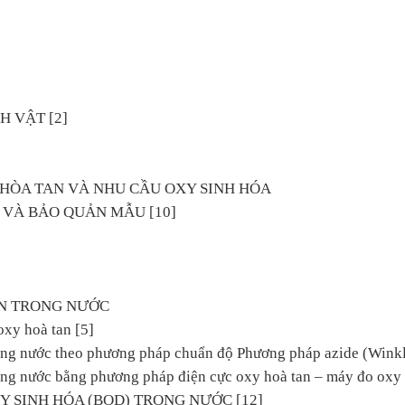
NH VẬT [2]
 HÒA TAN VÀ NHU CẦU OXY SINH HÓA
 VÀ BẢO QUẢN MẪU [10]
AN TRONG NƯỚC
oxy hoà tan [5]
rong nước theo phương pháp chuẩn độ Phương pháp azide (Winkl
rong nước bằng phương pháp điện cực oxy hoà tan – máy đo oxy
Y SINH HÓA (BOD) TRONG NƯỚC [12]