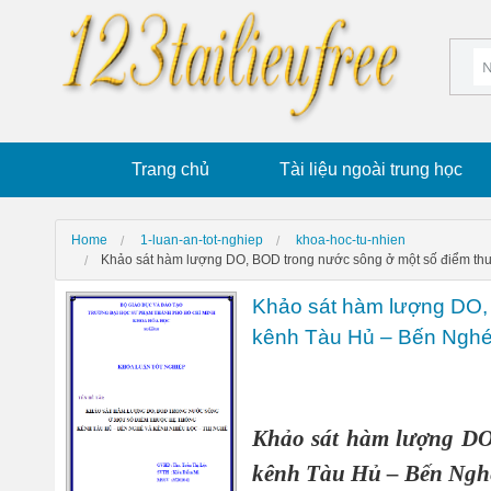
Trang chủ
Tài liệu ngoài trung học
Home
1-luan-an-tot-nghiep
khoa-hoc-tu-nhien
Khảo sát hàm lượng DO, BOD trong nước sông ở một số điểm thu
Khảo sát hàm lượng DO, 
kênh Tàu Hủ – Bến Nghé
Khảo sát hàm lượng DO,
kênh Tàu Hủ – Bến Nghé