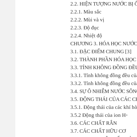
2.2. HIỆN TƯỢNG NƯỚC BỊ 
2.2.1. Màu sắc
2.2.2. Mùi và vị
2.2.3. Độ đục
2.2.4. Nhiệt độ
CHƯƠNG 3. HÓA HỌC NƯỚC
3.1. ĐẶC ĐIỂM CHUNG [3]
3.2. THÀNH PHẦN HÓA HỌ
3.3. TÍNH KHÔNG ĐỒNG ĐỀ
3.3.1. Tính không đồng đều củ
3.3.2. Tính không đồng đều củ
3.4. SỰ Ô NHIỄM NƯỚC SÔNG
3.5. ĐỘNG THÁI CỦA CÁC C
3.5.1. Động thái của các khí hò
3.5.2 Động thái của ion H
+
3.6. CÁC CHẤT RẮN
3.7. CÁC CHẤT HỮU CƠ