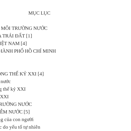
MỤC LỤC
Ề MÔI TRƯỜNG NƯỚC
 TRÁI ĐẤT [1]
IỆT NAM [4]
THÀNH PHỐ HỒ CHÍ MINH
NG THẾ KỶ XXI [4]
n nước
ng thế kỷ XXI
ỉ XXI
TRƯỜNG NƯỚC
IỄM NƯỚC [5]
ng của con người
 do yếu tố tự nhiên