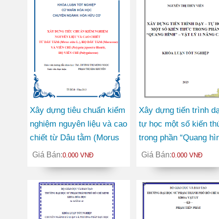
Xây dựng tiêu chuẩn kiểm
Xây dựng tiến trình dạ
nghiệm nguyên liệu và cao
tự học một số kiến th
chiết từ Dâu tằm (Morus
trong phần “Quang hì
alba L.), họ Dâu tằm
Vật lý 11 nâng cao
Giá Bán:
Giá Bán:
0.000 VNĐ
0.000 VNĐ
(Moraceae) và Viễn chí
(Polygala japonica Houtt),
họ Viễn chí
(Polygalaceae)