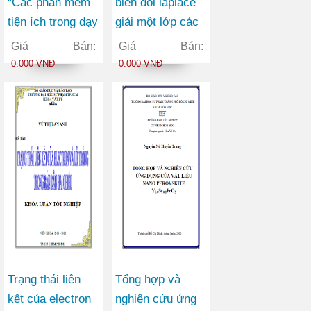
“Các phần mềm
biến đổi laplace
tiện ích trong dạy
giải một lớp các
học hóa học ở
phương trình
Giá Bán:
Giá Bán:
trường phổ
Toán – Lý
0.000 VNĐ
0.000 VNĐ
thông”
Trạng thái liên
Tổng hợp và
kết của electron
nghiên cứu ứng