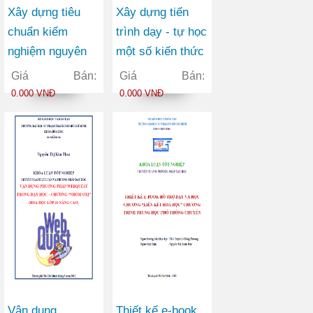
Xây dựng tiêu
Xây dựng tiến
chuẩn kiểm
trình dạy - tự học
nghiệm nguyên
một số kiến thức
liệu và cao chiết
trong phần
Giá Bán:
Giá Bán:
từ Dâu tằm
“Quang hình” Vật
0.000 VNĐ
0.000 VNĐ
(Morus alba L.),
lý 11 nâng cao
họ Dâu tằm
(Moraceae) và
Viễn chí
(Polygala
japonica Houtt),
họ Viễn chí
(Polygalaceae)
Vận dụng
Thiết kế e-book