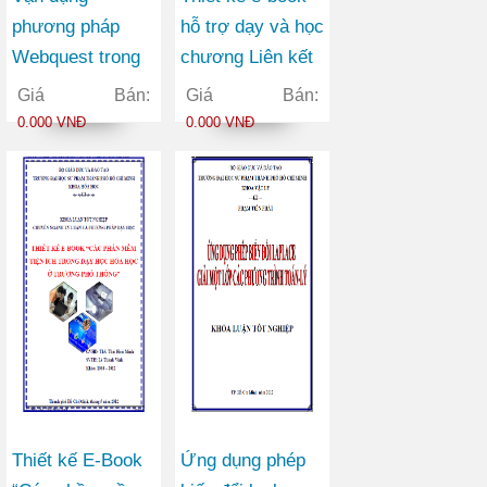
phương pháp
hỗ trợ dạy và học
Webquest trong
chương Liên kết
dạy học chương
hoá học chương
Giá Bán:
Giá Bán:
Nhóm oxi (Hóa
trình trung học
0.000 VNĐ
0.000 VNĐ
học lớp 10 nâng
phổ thông chuyên
cao)
Thiết kế E-Book
Ứng dụng phép