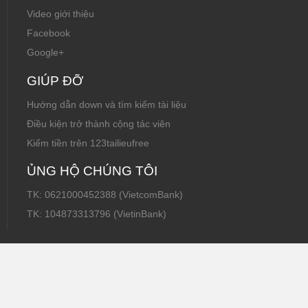
Video giới thiệu
Facebook
Google+
GIÚP ĐỠ
Hướng dẫn down và tìm kiếm tài liệu
Điều kiện trở thành cộng tác viên
Kiếm tiền trên 123tailieufree
ỦNG HỘ CHÚNG TÔI
TK: 0621000452388 (VietcomBank)
TK: 104873313796 (VietinBank)