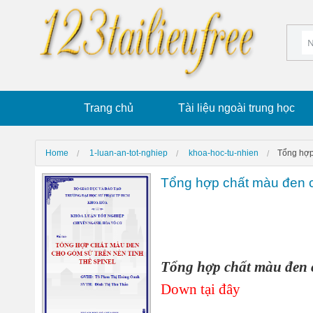
Trang chủ
Tài liệu ngoài trung học
Home
1-luan-an-tot-nghiep
khoa-hoc-tu-nhien
Tổng hợp 
Tổng hợp chất màu đen ch
Tổng hợp chất màu đen c
Down tại đây