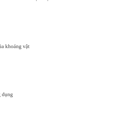
ủa khoáng vật
g dụng