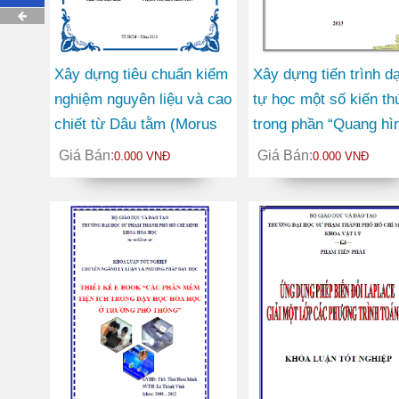
Xây dựng tiêu chuẩn kiểm
Xây dựng tiến trình dạ
nghiệm nguyên liệu và cao
tự học một số kiến th
chiết từ Dâu tằm (Morus
trong phần “Quang hì
alba L.), họ Dâu tằm
Vật lý 11 nâng cao
Giá Bán:
Giá Bán:
0.000 VNĐ
0.000 VNĐ
(Moraceae) và Viễn chí
(Polygala japonica Houtt),
họ Viễn chí
(Polygalaceae)