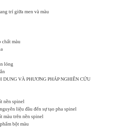
trang trí giữa men và màu
p chất màu
ủa
ắn lỏng
rắn
ỘI DUNG VÀ PHƯƠNG PHÁP NGHIÊN CỨU
t nền spinel
nguyên liệu đầu đến sự tạo pha spinel
t màu trên nền spinel
n phẩm bột màu