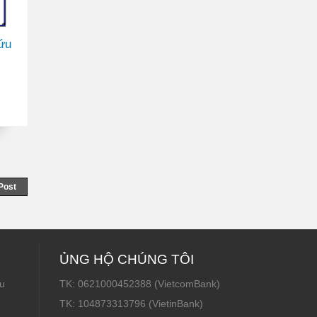
ứu
Post
ỦNG HỘ CHÚNG TÔI
u
TK: 0621000452388 (VietcomBank)
TK: 104873313796 (VietinBank)