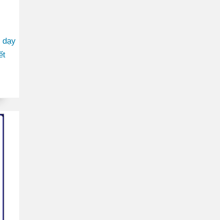
ợ dạy
ết