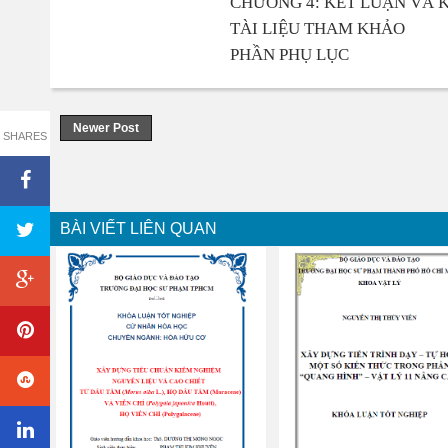
CHƯƠNG 4: KẾT LUẬN VÀ K
TÀI LIỆU THAM KHẢO
PHẦN PHỤ LỤC
Newer Post
SHARES
BÀI VIẾT LIÊN QUAN