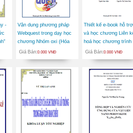
y -
Vận dụng phương pháp
Thiết kế e-book hỗ tr
ức
Webquest trong dạy học
và học chương Liên k
nh”
chương Nhóm oxi (Hóa
hoá học chương trình
học lớp 10 nâng cao)
trung học phổ thông
Giá Bán:
Giá Bán:
0.000 VNĐ
0.000 VNĐ
chuyên