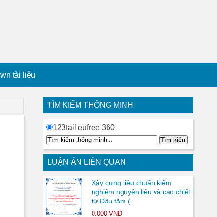
n tài liệu
TÌM KIẾM THÔNG MINH
123tailieufree 360
LUẬN ÁN LIÊN QUAN
Xây dựng tiêu chuẩn kiểm
nghiệm nguyên liệu và cao chiết
từ Dâu tằm (
0.000 VNĐ