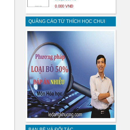
0.000 VNĐ
QUẢNG CÁO TỪ THÍCH HỌC CHUI
BẠN BÈ VÀ ĐỐI TÁC