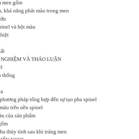
ẩm men gốm
u, khả năng phát màu trong men
cứu
pinel và bột màu
hiệt
hất
 NGHIỆM VÀ THẢO LUẬN
el
n thống
ủa
 phương pháp tổng hợp đến sự tạo pha spinel
màu trên nền spinel
màu của sản phẩm
 gốm
pha thủy tinh sau khi tráng men