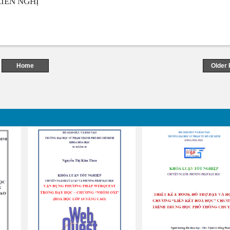
IẾN NGHỊ
Home
Older 