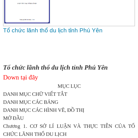
Tổ chức lãnh thổ du lịch tỉnh Phú Yên
Tổ chức lãnh thổ du lịch tỉnh Phú Yên
Down tại đây
MỤC LỤC
DANH MỤC CHỮ VIẾT TẮT
DANH MỤC CÁC BẢNG
DANH MỤC CÁC HÌNH VẼ, ĐỒ THỊ
MỞ ĐẦU
Chương 1. CƠ SỞ LÍ LUẬN VÀ THỰC TIỄN CỦA TỔ
CHỨC LÃNH THỔ DU LỊCH