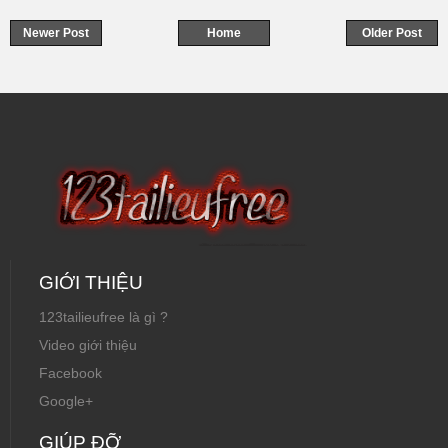
Newer Post
Home
Older Post
GIỚI THIỆU
123tailieufree là gì ?
Video giới thiệu
Facebook
Google+
GIÚP ĐỠ