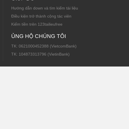
Hướng dẫn down và tìm kiếm tài liệu
Điều kiện trở thành cộng tác viên
Kiếm tiền trên 123tailieufree
ỦNG HỘ CHÚNG TÔI
TK: 0621000452388 (VietcomBank)
TK: 104873313796 (VietinBank)