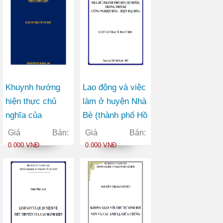
Khuynh hướng
Lao động và việc
hiện thực chủ
làm ở huyện Nhà
nghĩa của
Bè (thành phố Hồ
Margaret Mitchell
Chí Minh) trong
Giá Bán:
Giá Bán:
trong tác phẩm
thời kì công
0.000 VNĐ
0.000 VNĐ
Cuốn theo chiều
nghiệp hóa – hiện
gió
đại hóa