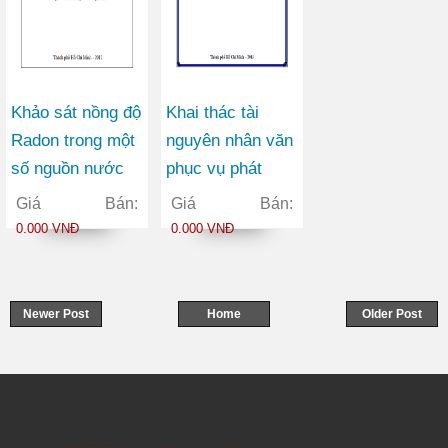
Khảo sát nồng độ
Khai thác tài
Radon trong một
nguyên nhân văn
số nguồn nước
phục vụ phát
suối tự nhiên
triển du lịch ở
Giá Bán:
Giá Bán:
thành phố Hồ Chí
0.000 VNĐ
0.000 VNĐ
Minh
Newer Post
Home
Older Post