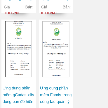
phát triển nông
trạng sử dụng
Giá Bán:
Giá Bán:
nghiệp bền vững
đất, phục vụ
0.000 VNĐ
0.000 VNĐ
vùng Đồng Bằng
công tác kiểm kê
Sông Hồng
đất đai năm 2014
của xã Phong
Quang huyện Vị
Xuyên tỉnh Hà
Giang
Ứng dụng phần
Ứng dụng phần
mềm gCadas xây
mềm Famis trong
dụng bản đồ hiện
công tác quản lý