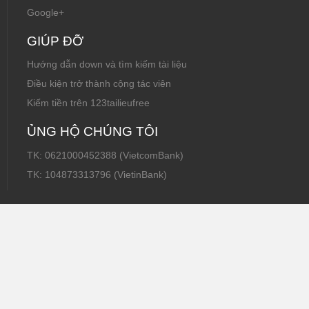
Google+
GIÚP ĐỠ
Hướng dẫn down và tìm kiếm tài liệu
Điều kiện trở thành cộng tác viên
Kiếm tiền trên 123tailieufree
ỦNG HỘ CHÚNG TÔI
TK: 0621000452388 (VietcomBank)
TK: 104873313796 (VietinBank)