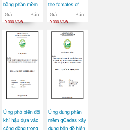
bằng phần mềm
the females of
VILIS tại xã Đức
culex pipiens and
Giá Bán:
Giá Bán:
Xuân huyện
culex torrentium
0.000 VNĐ
0.000 VNĐ
Thạch An tỉnh
under different
Cao Bằng
breeding
conditions
Ứng phó biến đổi
Ứng dụng phần
khí hậu dựa vào
mềm gCadas xây
cộng đồng trong
dụng bản đồ hiện