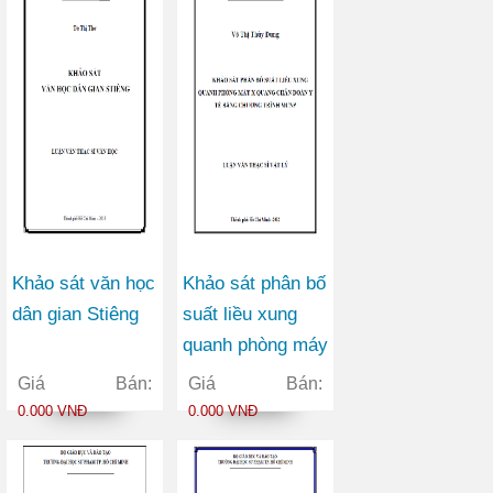
Khảo sát văn học
Khảo sát phân bố
dân gian Stiêng
suất liều xung
quanh phòng máy
X quang chẩn
Giá Bán:
Giá Bán:
đoán y tế bằng
0.000 VNĐ
0.000 VNĐ
chương trình
MCNP