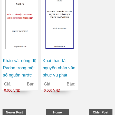
Khảo sát nồng độ
Khai thác tài
Radon trong một
nguyên nhân văn
số nguồn nước
phục vụ phát
suối tự nhiên
triển du lịch ở
Giá Bán:
Giá Bán:
thành phố Hồ Chí
0.000 VNĐ
0.000 VNĐ
Minh
Newer Post
Home
Older Post