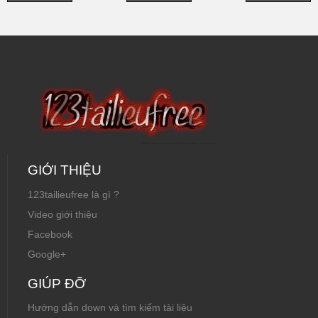
GIỚI THIỆU
123tailieufree là gì ?
Video giới thiệu
Facebook
Google+
GIÚP ĐỠ
Hướng dẫn down và tìm kiếm tài liệu