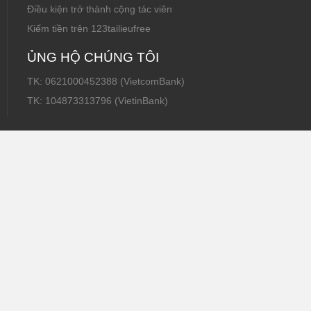
Điều kiện trở thành cộng tác viên
Kiếm tiền trên 123tailieufree
ỦNG HỘ CHÚNG TÔI
TK: 0621000452388 (VietcomBank)
TK: 104873313796 (VietinBank)