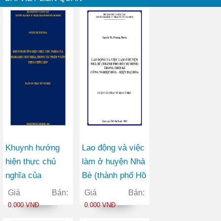
Khuynh hướng
Lao động và việc
hiện thực chủ
làm ở huyện Nhà
nghĩa của
Bè (thành phố Hồ
Margaret Mitchell
Chí Minh) trong
Giá Bán:
Giá Bán:
trong tác phẩm
thời kì công
0.000 VNĐ
0.000 VNĐ
Cuốn theo chiều
nghiệp hóa – hiện