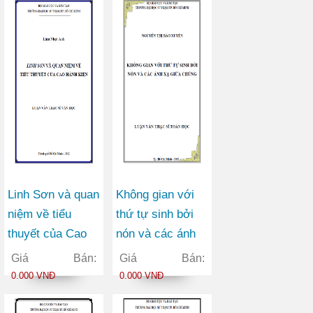
gió
đại hóa
Linh Sơn và quan
Không gian với
niệm về tiểu
thứ tự sinh bởi
thuyết của Cao
nón và các ánh
Hành Kiện
xạ giữa chúng
Giá Bán:
Giá Bán:
0.000 VNĐ
0.000 VNĐ