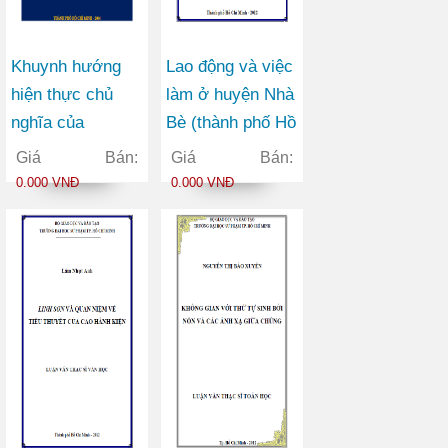
Khuynh hướng
Lao động và việc
hiện thực chủ
làm ở huyện Nhà
nghĩa của
Bè (thành phố Hồ
Margaret Mitchell
Chí Minh) trong
Giá Bán:
Giá Bán:
trong tác phẩm
thời kì công
0.000 VNĐ
0.000 VNĐ
Cuốn theo chiều
nghiệp hóa – hiện
gió
đại hóa