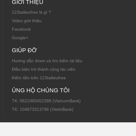
GIỚI THIỆU
123tailieufree là gì ?
Video giới thiệu
Facebook
Google+
GIÚP ĐỠ
Hướng dẫn down và tìm kiếm tài liệu
Điều kiện trở thành cộng tác viên
Kiếm tiền trên 123tailieufree
ỦNG HỘ CHÚNG TÔI
TK: 0621000452388 (VietcomBank)
TK: 104873313796 (VietinBank)