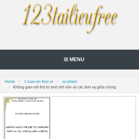
MENU
Home
1-luan-an-thac-si
su-pham
Không gian với thứ tự sinh bởi nón và các ánh xạ giữa chúng