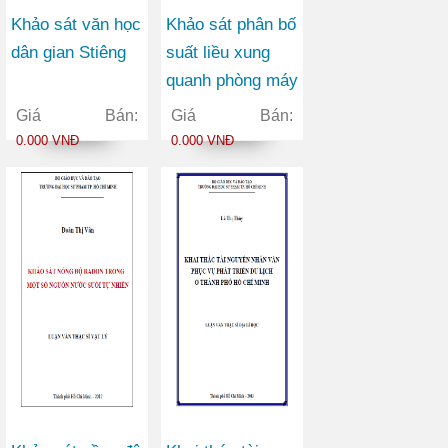
Khảo sát văn học
Khảo sát phân bố
dân gian Stiêng
suất liều xung
quanh phòng máy
X quang chẩn
Giá Bán:
Giá Bán:
đoán y tế bằng
0.000 VNĐ
0.000 VNĐ
chương trình
MCNP