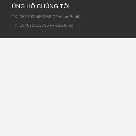
ỦNG HỘ CHÚNG TÔI
TK: 0621000452388 (VietcomBank)
TK: 104873313796 (VietinBank)