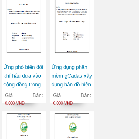
Ứng phó biến đổi
Ứng dụng phần
khí hậu dựa vào
mềm gCadas xây
cộng đồng trong
dụng bản đồ hiện
phát triển nông
trạng sử dụng
Giá Bán:
Giá Bán:
nghiệp bền vững
đất, phục vụ
0.000 VNĐ
0.000 VNĐ
vùng Đồng Bằng
công tác kiểm kê
Sông Hồng
đất đai năm 2014
của xã Phong
Quang huyện Vị