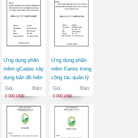
Xuyên tỉnh Hà
Giang
Ứng dụng phần
Ứng dụng phần
mềm gCadas xây
mềm Famis trong
dụng bản đồ hiện
công tác quản lý
trạng sử dụng
hồ sơ địa chính
Giá Bán:
Giá Bán:
đất, phục vụ
trên địa bàn thị
0.000 VNĐ
0.000 VNĐ
công tác kiểm kê
trấn Cao Lộc
đất đai năm 2014
huyện Cao Lộc
của thị trấn Vị
tỉnh Lạng Sơn
Xuyên huyện Vị
Xuyên tỉnh Hà