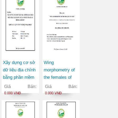
Xây dựng cơ sở
Wing
dữ liệu địa chính
morphometry of
bằng phần mềm
the females of
VILIS tại xã Đức
culex pipiens and
Giá Bán:
Giá Bán:
Xuân huyện
culex torrentium
0.000 VNĐ
0.000 VNĐ
Thạch An tỉnh
under different
Cao Bằng
breeding
conditions