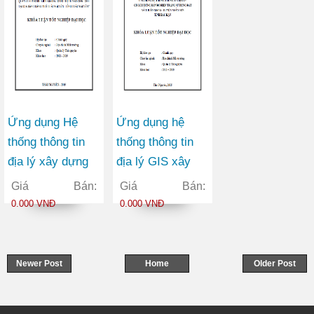
Giang
Ứng dụng Hệ
Ứng dụng hệ
thống thông tin
thống thông tin
địa lý xây dựng
địa lý GIS xây
và quản lý cơ sở
dựng bản đồ hiện
Giá Bán:
Giá Bán:
dữ liệu giá đất ở
trạng sử dụng đất
0.000 VNĐ
0.000 VNĐ
đô thị từ năm
xã Thuần Mang
2009 - 2014 tại
huyện Ngân Sơn
địa bàn Thành
tỉnh Bắc Kạn
Newer Post
Home
Older Post
phố Thái Nguyên
tỉnh Thái Nguyên