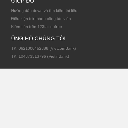
GIÚP ĐỠ
Hướng dẫn down và tìm kiếm tài liệu
Điều kiện trở thành cộng tác viên
Kiếm tiền trên 123tailieufree
ỦNG HỘ CHÚNG TÔI
TK: 0621000452388 (VietcomBank)
TK: 104873313796 (VietinBank)