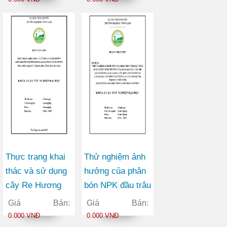
thái ATK Định
Hóa huyện Định
Hóa tỉnh Thái
Nguyên
Thực trạng khai
Thử nghiệm ảnh
thác và sử dụng
hưởng của phân
cây Re Hương
bón NPK đầu trâu
cây Re hương
20-20-15 đến
Giá Bán:
Giá Bán:
(Cinnamomum
sinh trưởng của
0.000 VNĐ
0.000 VNĐ