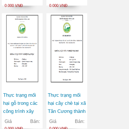
parthennoxylon)
conifera) tại xã
0.000 VNĐ
0.000 VNĐ
tại tỉnh Thái
Chu Hương
Nguyên
huyện Ba Bể tỉnh
Bắc Kạn
Thực trạng mối
Thực trạng mối
hại gỗ trong các
hại cây chè tại xã
công trình xây
Tân Cương thành
dựng tại khu di
phố Thái Nguyên
Giá Bán:
Giá Bán:
tích lịch sử - sinh
tỉnh Thái Nguyên
0.000 VNĐ
0.000 VNĐ