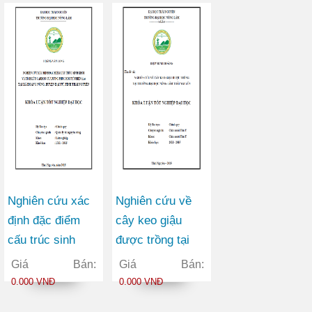
parthenoxylon
ba loại cây: Cây
(Jack.) Meisn.)
mỡ; Cây Quế;
tại ba huyện: Phú
Cây Keo Tai
Lương, Đại Từ
Tượng trong
và Định Hóa Tỉnh
vườn ươm tại
Thái Nguyên
trường đại học
nông lâm Thái
Nguyên
Nghiên cứu xác
Nghiên cứu về
định đặc điểm
cây keo giậu
cấu trúc sinh
được trồng tại
khối và tích lũy
trường Đại Học
Giá Bán:
Giá Bán:
Carbon của rừng
Nông Lâm Thái
0.000 VNĐ
0.000 VNĐ
phục hồi tự nhiên
Nguyên