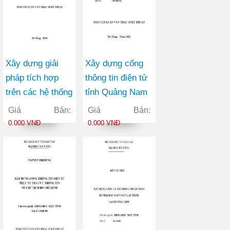
Xây dựng giải
Xây dựng cổng
pháp tích hợp
thông tin điện tử
trên các hệ thống
tỉnh Quảng Nam
cơ sở dữ liệu
theo kiến trúc
Giá Bán:
Giá Bán:
phổ biến
hướng dịch vụ
0.000 VNĐ
0.000 VNĐ
SOA