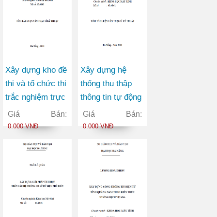
Xây dựng kho đề
Xây dựng hệ
thi và tổ chức thi
thống thu thập
trắc nghiệm trực
thông tin tự động
tuyến
phục vụ cập nhật
Giá Bán:
Giá Bán:
nội dung cho
0.000 VNĐ
0.000 VNĐ
trang web