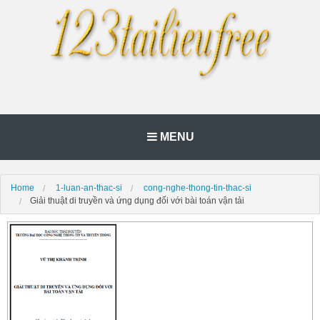
MENU
Home
1-luan-an-thac-si
cong-nghe-thong-tin-thac-si
Giải thuật di truyền và ứng dụng đối với bài toán vận tải