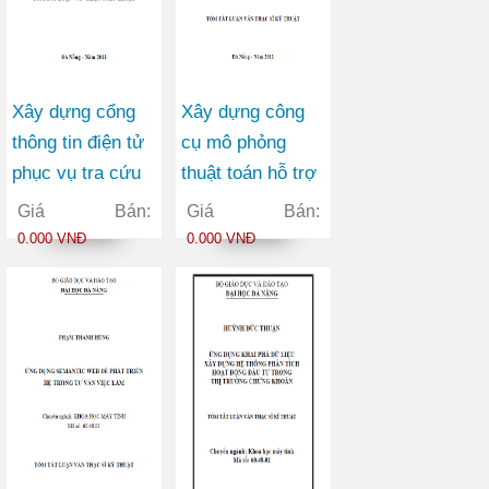
Xây dựng cổng
Xây dựng công
thông tin điện tử
cụ mô phỏng
phục vụ tra cứu
thuật toán hỗ trợ
thông tin về chủ
học ngôn ngữ lập
Giá Bán:
Giá Bán:
tịch Hồ Chí Minh
trình tại trường
0.000 VNĐ
0.000 VNĐ
THPT