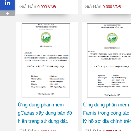
huyện Thạch An tỉnh Cao
different breeding
Giá Bán:
Giá Bán:
0.000 VNĐ
0.000 VNĐ
Bằng
conditions
Ứng dụng phần mềm
Ứng dụng phần mềm
gCadas xây dụng bản đồ
Famis trong công tác
hiện trạng sử dụng đất,
lý hồ sơ địa chính trê
phục vụ công tác kiểm kê
bàn thị trấn Cao Lộc