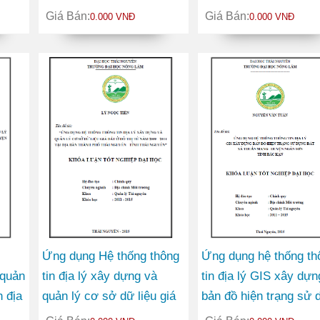
vững vùng Đồng Bằng
phục vụ công tác kiể
Giá Bán:
Giá Bán:
0.000 VNĐ
0.000 VNĐ
Sông Hồng
đất đai năm 2014 của
Phong Quang huyện V
Xuyên tỉnh Hà Giang
Ứng dụng Hệ thống thông
Ứng dụng hệ thống th
 quản
tin địa lý xây dựng và
tin địa lý GIS xây dựn
n địa
quản lý cơ sở dữ liệu giá
bản đồ hiện trạng sử 
đất ở đô thị từ năm 2009 -
đất xã Thuần Mang h