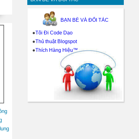
m kê
 xã
BẠN BÈ VÀ ĐỐI TÁC
ị
●
Tôi Đi Code Dạo
●
Thủ thuật Blogspot
●
Thích Hàng Hiệu™
ông
g
dụng
uyện