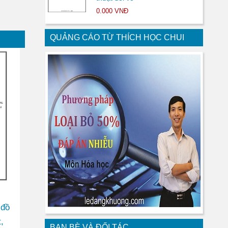
0.000 VNĐ
QUẢNG CÁO TỪ THÍCH HỌC CHUI
 đồ
,
BẠN BÈ VÀ ĐỐI TÁC