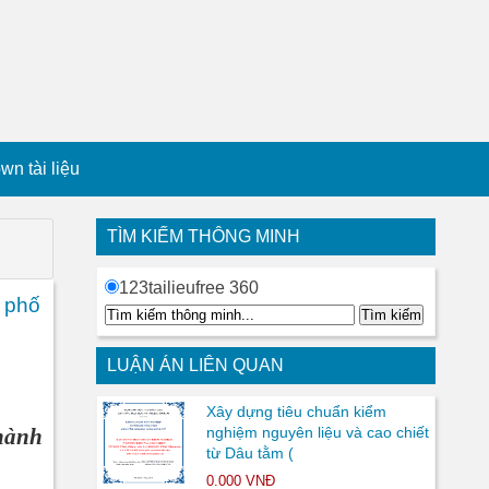
n tài liệu
TÌM KIẾM THÔNG MINH
123tailieufree 360
 phố
LUẬN ÁN LIÊN QUAN
Xây dựng tiêu chuẩn kiểm
hành
nghiệm nguyên liệu và cao chiết
từ Dâu tằm (
0.000 VNĐ