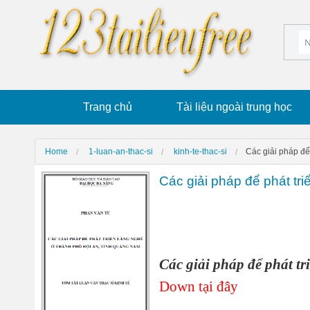
Trang chủ
Tài liệu ngoài trung học
Home
1-luan-an-thac-si
kinh-te-thac-si
Các giải pháp để
Các giải pháp để phát tr
Các giải pháp để phát t
Down tại đây