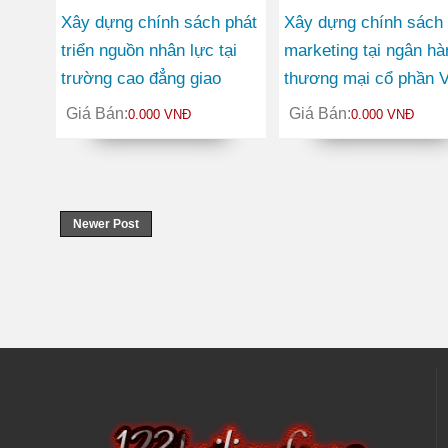
Xây dựng chính sách phát
Xây dựng chính sách
triển nguồn nhân lực tại
marketing tại ngân ha
trường cao đẳng giao
thương mại cổ phần Vi
thông vận tải II trong giai
Nam Tín Nghĩa chi nh
Giá Bán:
Giá Bán:
0.000 VNĐ
0.000 VNĐ
đoạn 2010-2015
Đà Nẵng
Newer Post