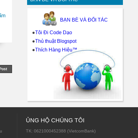
ẩm
BẠN BÈ VÀ ĐỐI TÁC
●
Tôi Đi Code Dạo
●
Thủ thuật Blogspot
●
Thích Hàng Hiệu™
Post
ỦNG HỘ CHÚNG TÔI
u
TK: 0621000452388 (VietcomBank)