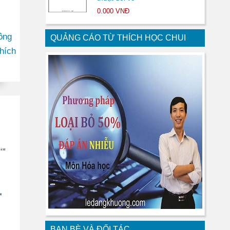
0.000 VNĐ
ông
QUẢNG CÁO TỪ THÍCH HỌC CHUI
hích
BẠN BÈ VÀ ĐỐI TÁC