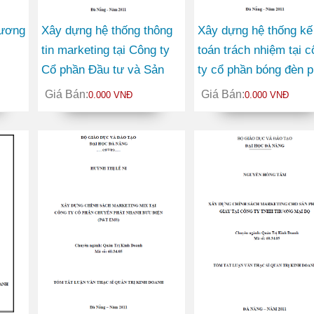
hương
Xây dựng hệ thống thông
Xây dựng hệ thống kế
tin marketing tại Công ty
toán trách nhiệm tại c
Cổ phần Đầu tư và Sản
ty cổ phần bóng đèn p
xuất Việt Hàn
nước Rạng Đông
Giá Bán:
Giá Bán:
0.000 VNĐ
0.000 VNĐ