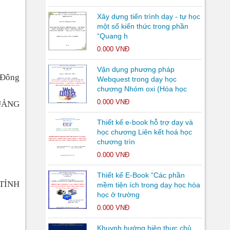
Xây dựng tiến trình dạy - tự học
một số kiến thức trong phần
“Quang h
0.000 VNĐ
Vận dụng phương pháp
u Đông
Webquest trong dạy học
chương Nhóm oxi (Hóa học
0.000 VNĐ
UẢNG
Thiết kế e-book hỗ trợ dạy và
học chương Liên kết hoá học
chương trìn
0.000 VNĐ
Thiết kế E-Book “Các phần
TỈNH
mềm tiện ích trong dạy học hóa
học ở trường
0.000 VNĐ
Khuynh hướng hiện thực chủ