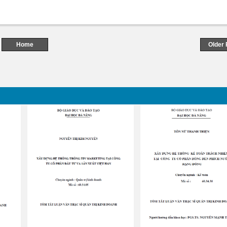
Home
Older 