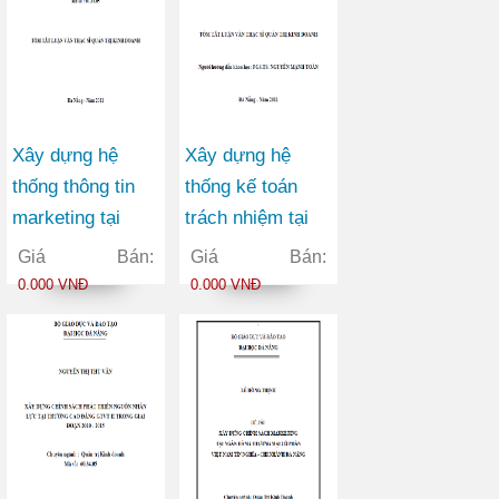
Xây dựng hệ
Xây dựng hệ
thống thông tin
thống kế toán
marketing tại
trách nhiệm tại
Công ty Cổ phần
công ty cổ phần
Giá Bán:
Giá Bán:
Đầu tư và Sản
bóng đèn phích
0.000 VNĐ
0.000 VNĐ
xuất Việt Hàn
nước Rạng Đông