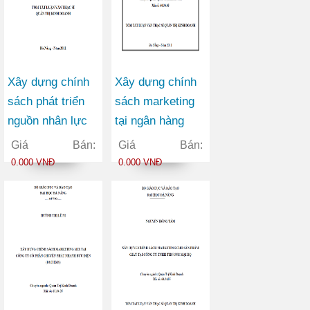
Xây dựng chính
Xây dựng chính
sách phát triển
sách marketing
nguồn nhân lực
tại ngân hàng
tại trường cao
thương mại cổ
Giá Bán:
Giá Bán:
đẳng giao thông
phần Việt Nam
0.000 VNĐ
0.000 VNĐ
vận tải II trong
Tín Nghĩa chi
giai đoạn 2010-
nhánh Đà Nẵng
2015