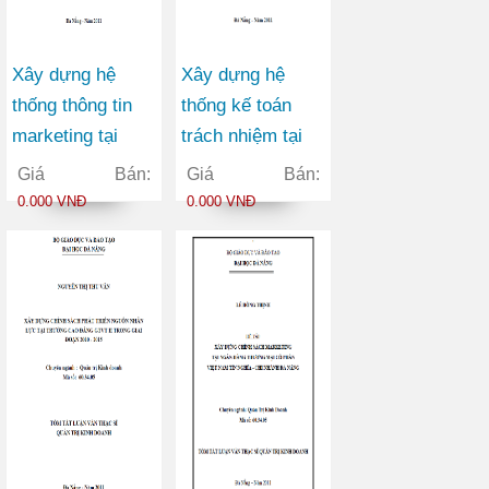
Xây dựng hệ
Xây dựng hệ
thống thông tin
thống kế toán
marketing tại
trách nhiệm tại
Công ty Cổ phần
công ty cổ phần
Giá Bán:
Giá Bán:
Đầu tư và Sản
bóng đèn phích
0.000 VNĐ
0.000 VNĐ
xuất Việt Hàn
nước Rạng Đông