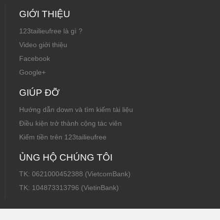
GIỚI THIỆU
123tailieufree là gì ?
Video giới thiệu
Facebook
Google+
GIÚP ĐỠ
Hướng dẫn down và tìm kiếm tài liệu
Điều kiện trở thành cộng tác viên
Kiếm tiền trên 123tailieufree
ỦNG HỘ CHÚNG TÔI
TK: 0621000452388 (VietcomBank)
TK: 104873313796 (VietinBank)