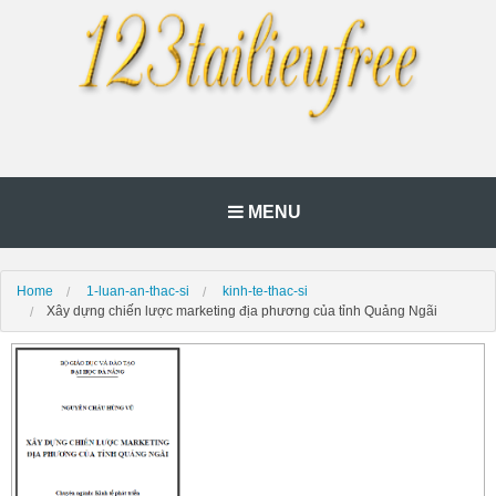
MENU
Home
1-luan-an-thac-si
kinh-te-thac-si
Xây dựng chiến lược marketing địa phương của tỉnh Quảng Ngãi