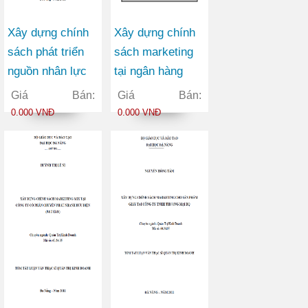
Xây dựng chính
Xây dựng chính
sách phát triển
sách marketing
nguồn nhân lực
tại ngân hàng
tại trường cao
thương mại cổ
Giá Bán:
Giá Bán:
đẳng giao thông
phần Việt Nam
0.000 VNĐ
0.000 VNĐ
vận tải II trong
Tín Nghĩa chi
giai đoạn 2010-
nhánh Đà Nẵng
2015