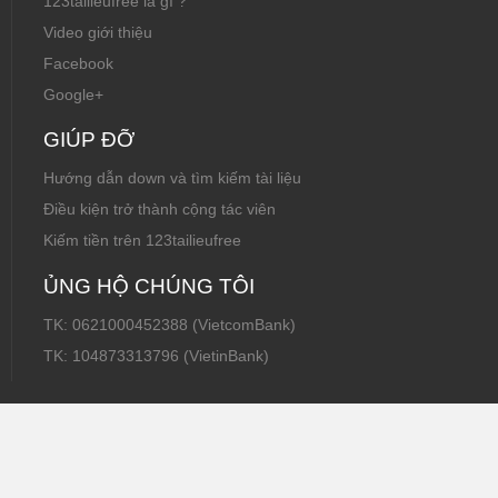
123tailieufree là gì ?
Video giới thiệu
Facebook
Google+
GIÚP ĐỠ
Hướng dẫn down và tìm kiếm tài liệu
Điều kiện trở thành cộng tác viên
Kiếm tiền trên 123tailieufree
ỦNG HỘ CHÚNG TÔI
TK: 0621000452388 (VietcomBank)
TK: 104873313796 (VietinBank)