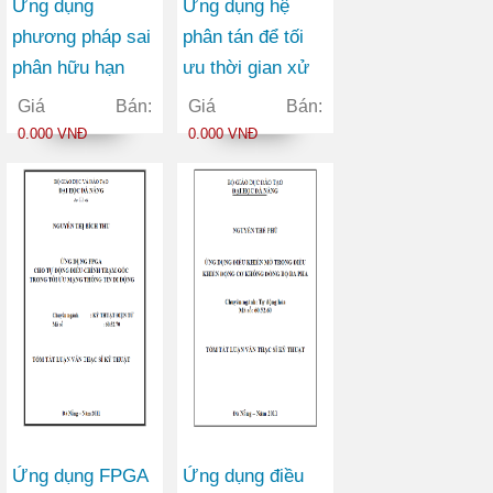
Ứng dụng
Ứng dụng hệ
phương pháp sai
phân tán để tối
phân hữu hạn
ưu thời gian xử
tính toán nước
lý cho máy tìm
Giá Bán:
Giá Bán:
và trong đường
kiếm
0.000 VNĐ
0.000 VNĐ
ống áp lực nhà
máy thủy điện
thượng Kon Tum
Ứng dụng FPGA
Ứng dụng điều