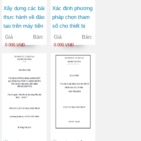
Xây dựng các bài
Xác định phương
thực hành về đào
pháp chọn tham
tạo trên máy tiện
số cho thiết bị
concept turn 250
điều khiển
Giá Bán:
Giá Bán:
PSS1A
0.000 VNĐ
0.000 VNĐ