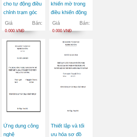
cho tự động điều
khiển mờ trong
chỉnh trạm góc
điều khiển động
trong tối ưu mạng
cơ điện không
Giá Bán:
Giá Bán:
thông tin di động
đồng bộ ba pha
0.000 VNĐ
0.000 VNĐ
Ứng dụng công
Thiết lập và tối
nghệ
ưu hóa sơ đồ