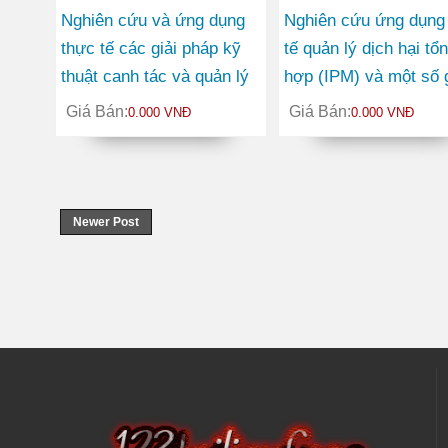
Nghiên cứu và ứng dụng
Nghiên cứu ứng dụng
thực tế các giải pháp kỹ
tế quản lý dịch hại tổ
thuật canh tác và quản lý
hợp (IPM) và một số g
tổng hợp một số sâu, bệnh
pháp nông học để nâ
Giá Bán:
Giá Bán:
0.000 VNĐ
0.000 VNĐ
hại chủ yếu trên cây hồ
cao năng suất cà phê
tiêu tại Đăk Nông
vững ở Đăk Lăk
Newer Post