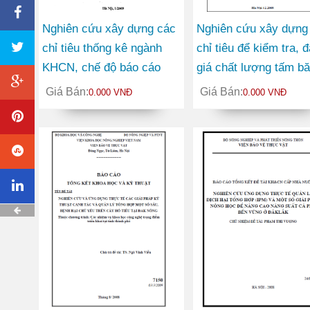
Nghiên cứu xây dựng các
Nghiên cứu xây dựng
chỉ tiêu thống kê ngành
chỉ tiêu để kiểm tra, 
KHCN, chế độ báo cáo
giá chất lượng tấm b
tống kê, bảng phân loại
cho sản xuất băng tải
Giá Bán:
Giá Bán:
0.000 VNĐ
0.000 VNĐ
mục tiêu kinh tế xã hội
của hoạt động nghiên cứu
KHCN, lĩnh vực nghiên
cứu KHCN