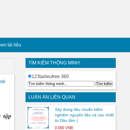
n tài liệu
TÌM KIẾM THÔNG MINH
123tailieufree 360
ai
LUẬN ÁN LIÊN QUAN
Xây dựng tiêu chuẩn kiểm
c tập
nghiệm nguyên liệu và cao chiết
từ Dâu tằm (
0.000 VNĐ