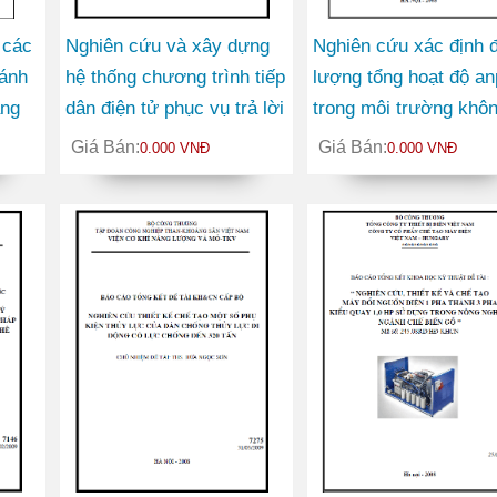
 các
Nghiên cứu và xây dựng
Nghiên cứu xác định đ
đánh
hệ thống chương trình tiếp
lượng tổng hoạt độ a
ăng
dân điện tử phục vụ trả lời
trong môi trường khô
ý kiến liên quan đến công
khí, nước và đất phục
Giá Bán:
Giá Bán:
0.000 VNĐ
0.000 VNĐ
nghiệp, thương mại trên
điều tra đánh giá môi
Website của Bộ Công
trường
thương