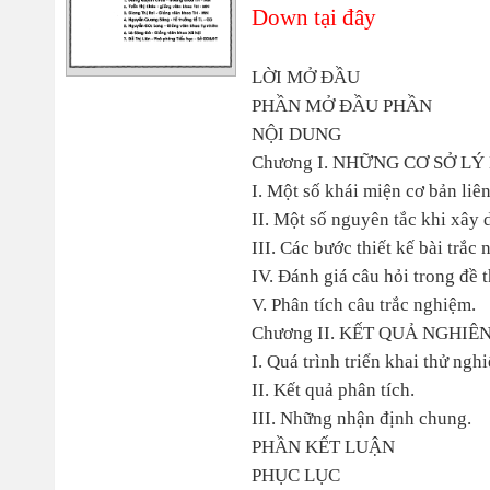
Down tại đây
LỜI MỞ ĐẦU
PHẦN MỞ ĐẦU PHẦN
NỘI DUNG
Chương I. NHỮNG CƠ SỞ LÝ
I. Một số khái miện cơ bản liê
II. Một số nguyên tắc khi xây 
III. Các bước thiết kế bài trắ
IV. Đánh giá câu hỏi trong đề t
V. Phân tích câu trắc nghiệm.
Chương II. KẾT QUẢ NGHIÊ
I. Quá trình triển khai thử ngh
II. Kết quả phân tích.
III. Những nhận định chung.
PHẦN KẾT LUẬN
PHỤC LỤC