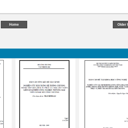
Home
Older 