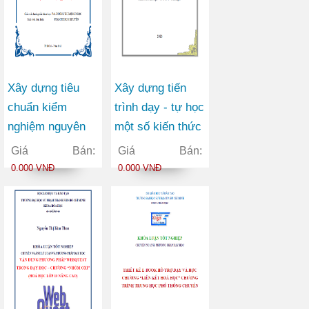
Xây dựng tiêu
Xây dựng tiến
chuẩn kiểm
trình dạy - tự học
nghiệm nguyên
một số kiến thức
liệu và cao chiết
trong phần
Giá Bán:
Giá Bán:
từ Dâu tằm
“Quang hình” Vật
0.000 VNĐ
0.000 VNĐ
(Morus alba L.),
lý 11 nâng cao
họ Dâu tằm
(Moraceae) và
Viễn chí
(Polygala
japonica Houtt),
họ Viễn chí