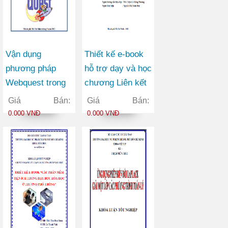
(Polygalaceae)
Vận dụng
Thiết kế e-book
phương pháp
hỗ trợ dạy và học
Webquest trong
chương Liên kết
dạy học chương
hoá học chương
Giá Bán:
Giá Bán:
Nhóm oxi (Hóa
trình trung học
0.000 VNĐ
0.000 VNĐ
học lớp 10 nâng
phổ thông chuyên
cao)