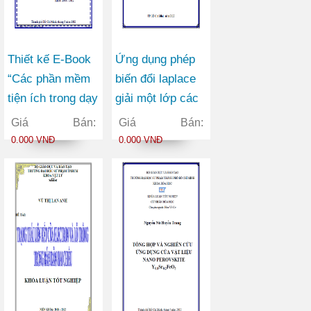
Thiết kế E-Book
Ứng dụng phép
“Các phần mềm
biến đổi laplace
tiện ích trong dạy
giải một lớp các
học hóa học ở
phương trình
Giá Bán:
Giá Bán:
trường phổ
Toán – Lý
0.000 VNĐ
0.000 VNĐ
thông”