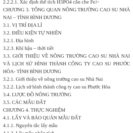
2.2.2.1. Xác định thể tích H
3
PO
4
cần che Fe
2+
CHƯƠNG 3. TỔNG QUAN NÔNG TRƯỜNG CAO SU NHÀ
NAI – TỈNH BÌNH DƯƠNG
3.1. VỊ TRÍ ĐỊA LÍ
3.2. ĐIỀU KIỆN TỰ NHIÊN
3.2.1. Địa hình
3.2.3. Khí hậu – thời tiết
3.3. GIỚI THIỆU VỀ NÔNG TRƯỜNG CAO SU NHÀ NAI
VÀ LỊCH SỬ HÌNH THÀNH CÔNG TY CAO SU PHƯỚC
HÒA- TỈNH BÌNH DƯƠNG
3.2.1. Giới thiệu về nông trường cao su Nhà Nai
3.2.2. Lịch sử hình thành công ty cao su Phước Hòa
3.4. LƯỢC ĐỒ NÔNG TRƯỜNG
3.5. CÁC MẪU ĐẤT
CHƯƠNG 4. THỰC NGHIỆM
4.1. LẤY VÀ BẢO QUẢN MẪU ĐẤT
4.1.1. Nguyên tắc lấy mẫu