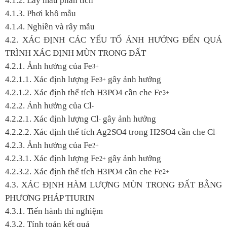
4.1.2. Lấy mẫu phân tích
4.1.3. Phơi khô mẫu
4.1.4. Nghiền và rây mẫu
4.2. XÁC ĐỊNH CÁC YẾU TỐ ẢNH HƯỞNG ĐẾN QUÁ
TRÌNH XÁC ĐỊNH MÙN TRONG ĐẤT
4.2.1. Ảnh hưởng của Fe
3+
4.2.1.1. Xác định lượng Fe
gây ảnh hưởng
3+
4.2.1.2. Xác định thể tích H
3
PO
4
cần che Fe
3+
4.2.2. Ảnh hưởng của Cl
-
4.2.2.1. Xác định lượng Cl
gây ảnh hưởng
-
4.2.2.2. Xác định thể tích Ag
2
SO
4
trong H2SO4 cần che Cl
-
4.2.3. Ảnh hưởng của Fe
2+
4.2.3.1. Xác định lượng Fe
gây ảnh hưởng
2+
4.2.3.2. Xác định thể tích H
3
PO
4
cần che Fe
2+
4.3. XÁC ĐỊNH HÀM LƯỢNG MÙN TRONG ĐẤT BẰNG
PHƯƠNG PHÁP TIURIN
4.3.1. Tiến hành thí nghiệm
4.3.2. Tính toán kết quả