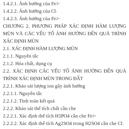
1.4.2.1. Ảnh hưởng của Fe
3+
1.4.2.2. Ảnh hưởng của Cl
-
1.4.2.3. Ảnh hưởng của Fe
2+
CHƯƠNG 2. PHƯƠNG PHÁP XÁC ĐỊNH HÀM LƯỢNG
MÙN VÀ CÁC YẾU TỐ ẢNH HƯỞNG ĐẾN QUÁ TRÌNH
XÁC ĐỊNH MÙN
2.1. XÁC ĐỊNH HÀM LƯỢNG MÙN
2.1.1. Nguyên tắc
2.1.2. Hóa chất, dụng cụ
2.2. XÁC ĐỊNH CÁC YẾU TỐ ẢNH HƯỞNG ĐẾN QUÁ
TRÌNH XÁC ĐỊNH MÙN TRONG ĐẤT
2.2.1. Khảo sát lượng ion gây ảnh hưởng
2.2.1.1. Nguyên tắc
2.2.1.2. Tính toán kết quả
2.2.2. Khảo sát thể tích chất cần che
2.2.2.1. Xác định thể tích H
3
PO
4
cần che Fe
3+
2.2.2.2. Xác định thể tích Ag
2
SO
4
trong H2SO4 cần che Cl
-