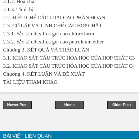
2.1.2. Hóa chất
2.1.3. Thiết bị
2.2. ĐIỀU CHẾ CÁC LOẠI CAO PHÂN ĐOẠN
2.3. CÔ LẬP VÀ TINH CHẾ CÁC HỢP CHẤT
2.3.1. Sắc kí cột silica gel cao chloroform
2.3.2. Sắc kí cột silica gel cao petroleum ether
Chương 3. KẾT QUẢ VÀ THẢO LUẬN
3.1. KHẢO SÁT CẤU TRÚC HÓA HỌC CỦA HỢP CHẤT C3
3.2. KHẢO SÁT CẤU TRÚC HÓA HỌC CỦA HỢP CHẤT C4
Chương 4. KẾT LUẬN VÀ ĐỀ XUẤT
TÀI LIỆU THAM KHẢO
Newer Post
Home
Older Post
BÀI VIẾT LIÊN QUAN