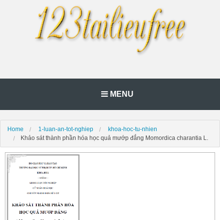
MENU
Home
1-luan-an-tot-nghiep
khoa-hoc-tu-nhien
Khảo sát thành phần hóa học quả mướp đắng Momordica charantia L.