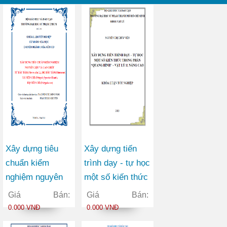
Xây dựng tiêu
Xây dựng tiến
chuẩn kiểm
trình dạy - tự học
nghiệm nguyên
một số kiến thức
liệu và cao chiết
trong phần
Giá Bán:
Giá Bán:
từ Dâu tằm
“Quang hình” Vật
0.000 VNĐ
0.000 VNĐ
(Morus alba L.),
lý 11 nâng cao