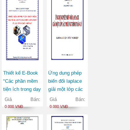
Thiết kế E-Book
Ứng dụng phép
“Các phần mềm
biến đổi laplace
tiện ích trong dạy
giải một lớp các
học hóa học ở
phương trình
Giá Bán:
Giá Bán:
trường phổ
Toán – Lý
0.000 VNĐ
0.000 VNĐ
thông”