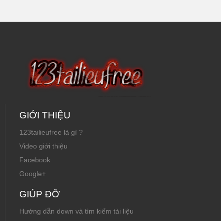
GIỚI THIỆU
123tailieufree là gì ?
Video giới thiệu
Facebook
Google+
GIÚP ĐỠ
Hướng dẫn down và tìm kiếm tài liệu