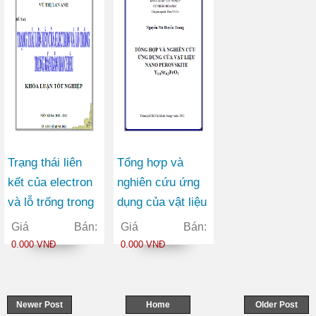
Trạng thái liên
Tổng hợp và
kết của electron
nghiên cứu ứng
và lỗ trống trong
dụng của vật liệu
bán dẫn hai chiều
Nano Perovskite
Giá Bán:
Giá Bán:
Y0.8Sr0.2FeO3
0.000 VNĐ
0.000 VNĐ
Newer Post
Home
Older Post