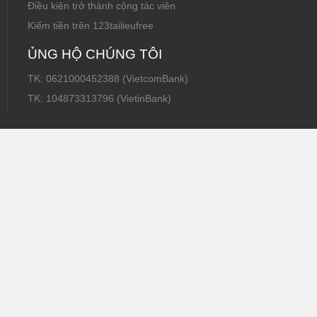
Điều kiện trở thành cộng tác viên
Kiếm tiền trên 123tailieufree
ỦNG HỘ CHÚNG TÔI
TK: 0621000452388 (VietcomBank)
TK: 104873313796 (VietinBank)