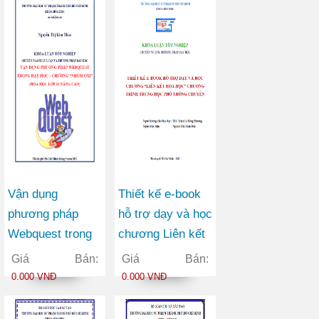
họ Dâu tằm
(Moraceae) và
Viễn chí
(Polygala
japonica Houtt),
họ Viễn chí
(Polygalaceae)
Vận dụng
Thiết kế e-book
phương pháp
hỗ trợ dạy và học
Webquest trong
chương Liên kết
dạy học chương
hoá học chương
Giá Bán:
Giá Bán:
Nhóm oxi (Hóa
trình trung học
0.000 VNĐ
0.000 VNĐ
học lớp 10 nâng
phổ thông chuyên
cao)