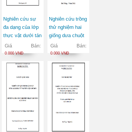
Nghiên cứu sự
Nghiên cứu trồng
đa dạng của lớp
thử nghiệm hai
thực vật dưới tán
giống dưa chuột
rừng tại Khu bảo
bao tử mirabelle
Giá Bán:
Giá Bán:
tồn loài và sinh
và mimoza trong
0.000 VNĐ
0.000 VNĐ
cảnh Nam Xuân
điều kiện sinh
Lạc - Chợ Đồn -
thái vụ đông xuân
Bắc Kạn
tại xã Hòa Tiên
thành phố Đà
Nẵng