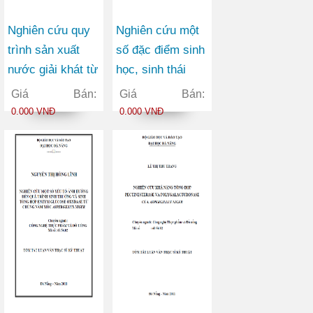
Nghiên cứu quy
Nghiên cứu một
trình sản xuất
số đặc điểm sinh
nước giải khát từ
học, sinh thái
nguyên liệu chè
phân bố của cá
Giá Bán:
Giá Bán:
đen
đối lá (Mugil
0.000 VNĐ
0.000 VNĐ
kelaartii Gunther,
1861) ở vùng ven
biển tỉnh Quảng
Nam