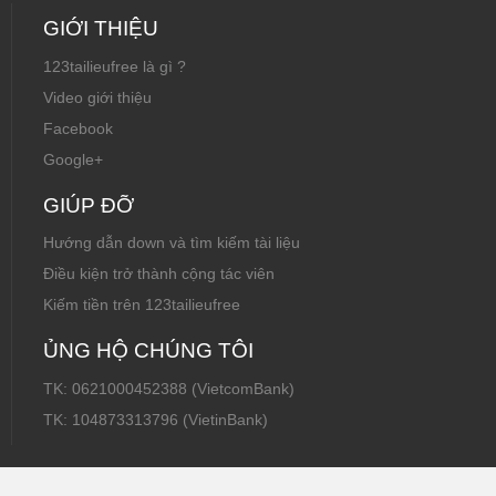
GIỚI THIỆU
123tailieufree là gì ?
Video giới thiệu
Facebook
Google+
GIÚP ĐỠ
Hướng dẫn down và tìm kiếm tài liệu
Điều kiện trở thành cộng tác viên
Kiếm tiền trên 123tailieufree
ỦNG HỘ CHÚNG TÔI
TK: 0621000452388 (VietcomBank)
TK: 104873313796 (VietinBank)