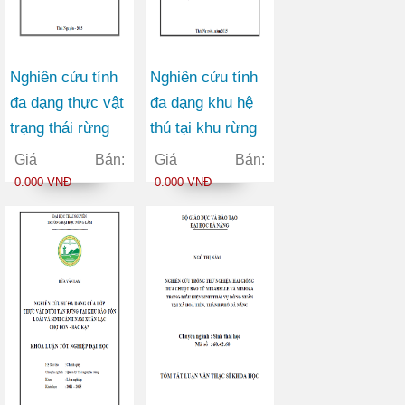
Nghiên cứu tính
Nghiên cứu tính
đa dạng thực vật
đa dạng khu hệ
trạng thái rừng
thú tại khu rừng
phục hồi tự nhiên
đặc dụng Cham
Giá Bán:
Giá Bán:
(IIB) của xã
Chu làm cở đề
0.000 VNĐ
0.000 VNĐ
Hoàng Nông
xuất giải pháp
huyện Đại Từ
bảo tồn
Tỉnh Thái Nguyên