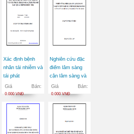
Xác định bệnh
Nghiên cứu đặc
nhân tái nhiễm và
điểm lâm sàng
tái phát
cận lâm sàng và
Helicobacter
một số yếu tố
Giá Bán:
Giá Bán:
Pylori sau quá
liên quan trên
0.000 VNĐ
0.000 VNĐ
trình điều trị
bệnh nhân đái
tháo đường typ 2
tại Bệnh viện đa
khoa tỉnh Bắc