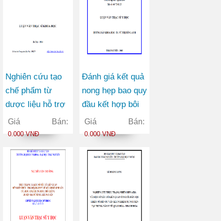
Nghiên cứu tạo
Đánh giá kết quả
chế phẩm từ
nong hẹp bao quy
dược liệu hỗ trợ
đầu kết hợp bôi
điều trị bệnh đái
Betamethasone
Giá Bán:
Giá Bán:
tháo đường type
0,05% cho học
0.000 VNĐ
0.000 VNĐ
2 trên chuột
sinh từ 6-10 tuổi
tại 2 xã của
huyện Phú
Lương Thái
Nguyên