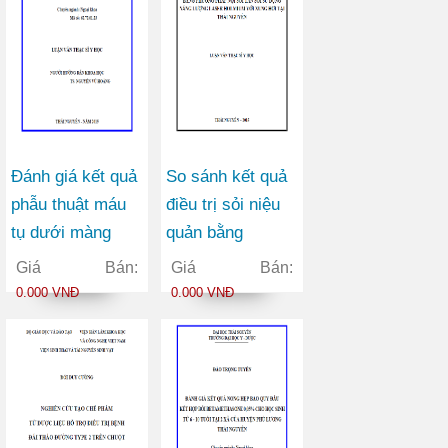
Giang
Đánh giá kết quả
So sánh kết quả
phẫu thuật máu
điều trị sỏi niệu
tụ dưới màng
quản bằng
cứng cấp tính do
phương pháp nội
Giá Bán:
Giá Bán:
chấn thương sọ
soi tán sỏi sử
0.000 VNĐ
0.000 VNĐ
não tại Bệnh viện
dụng năng lượng
Đa khoa Trung
Laser Holmium
ương Thái
với xung hơi tại
Nguyên
Thái Nguyên