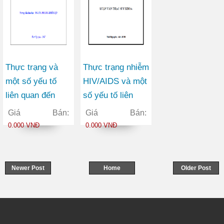
Thực trạng và
Thực trạng nhiễm
một số yếu tố
HIV/AIDS và một
liên quan đến
số yếu tố liên
kiến thức, thái
quan ở người
Giá Bán:
Giá Bán:
độ, hành vi về
dân tộc thiểu số
0.000 VNĐ
0.000 VNĐ
sức khoẻ sinh
đến tư vấn xét
sản của học sinh
nghiệm tự
Trung học phổ
nguyện tại Trung
Newer Post
Home
Older Post
thông huyện Đại
tâm Y tế Quan
Từ tỉnh Thái
Hóa - Thanh Hóa
Nguyên