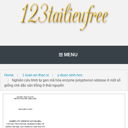
MENU
Home
1-luan-an-thac-si
y-duoc-sinh-hoc
Nghiên cứu trình tự gen mã hóa enzyme polyphenol odidase ở một số
giống chè đặc sản trồng ở thái nguyên