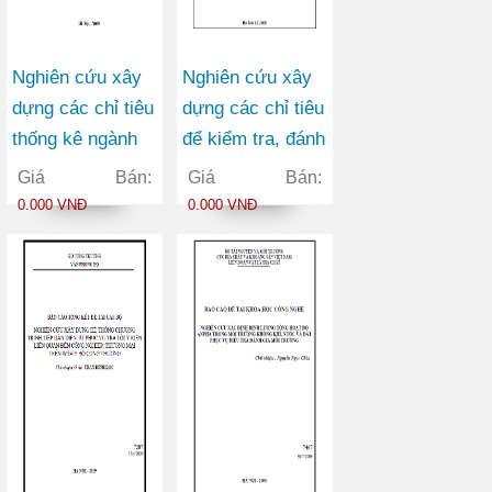
Nghiên cứu xây
Nghiên cứu xây
dựng các chỉ tiêu
dựng các chỉ tiêu
thống kê ngành
để kiểm tra, đánh
KHCN, chế độ
giá chất lượng
Giá Bán:
Giá Bán:
báo cáo tống kê,
tấm băng cho
0.000 VNĐ
0.000 VNĐ
bảng phân loại
sản xuất băng tải
mục tiêu kinh tế
xã hội của hoạt
động nghiên cứu
KHCN, lĩnh vực
nghiên cứu
KHCN