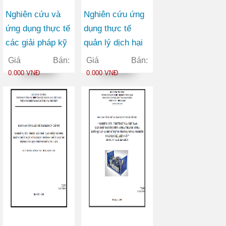
Nghiên cứu và
Nghiên cứu ứng
ứng dụng thực tế
dụng thực tế
các giải pháp kỹ
quản lý dịch hại
thuật canh tác và
tổng hợp (IPM)
Giá Bán:
Giá Bán:
quản lý tổng hợp
và một số giải
0.000 VNĐ
0.000 VNĐ
một số sâu, bệnh
pháp nông học để
hại chủ yếu trên
nâng cao năng
cây hồ tiêu tại
suất cà phê bền
Đăk Nông
vững ở Đăk Lăk