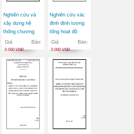
Nghiên cứu và
Nghiên cứu xác
xây dựng hệ
định định lượng
thống chương
tổng hoạt độ
trình tiếp dân
anpha trong môi
Giá Bán:
Giá Bán:
điện tử phục vụ
trường không
0.000 VNĐ
0.000 VNĐ
trả lời ý kiến liên
khí, nước và đất
quan đến công
phục vụ điều tra
nghiệp, thương
đánh giá môi
mại trên Website
trường
của Bộ Công
thương