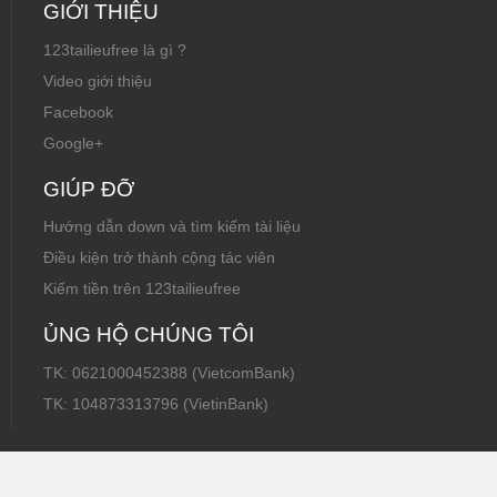
GIỚI THIỆU
123tailieufree là gì ?
Video giới thiệu
Facebook
Google+
GIÚP ĐỠ
Hướng dẫn down và tìm kiếm tài liệu
Điều kiện trở thành cộng tác viên
Kiếm tiền trên 123tailieufree
ỦNG HỘ CHÚNG TÔI
TK: 0621000452388 (VietcomBank)
TK: 104873313796 (VietinBank)