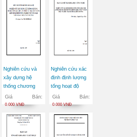
động nghiên cứu
KHCN, lĩnh vực
nghiên cứu
KHCN
Nghiên cứu và
Nghiên cứu xác
xây dựng hệ
định định lượng
thống chương
tổng hoạt độ
trình tiếp dân
anpha trong môi
Giá Bán:
Giá Bán:
điện tử phục vụ
trường không
0.000 VNĐ
0.000 VNĐ
trả lời ý kiến liên
khí, nước và đất
quan đến công
phục vụ điều tra
nghiệp, thương
đánh giá môi