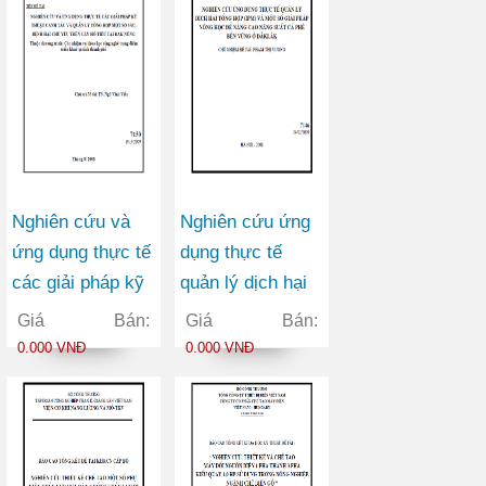
mại trên Website
trường
của Bộ Công
thương
Nghiên cứu và
Nghiên cứu ứng
ứng dụng thực tế
dụng thực tế
các giải pháp kỹ
quản lý dịch hại
thuật canh tác và
tổng hợp (IPM)
Giá Bán:
Giá Bán:
quản lý tổng hợp
và một số giải
0.000 VNĐ
0.000 VNĐ
một số sâu, bệnh
pháp nông học để
hại chủ yếu trên
nâng cao năng
cây hồ tiêu tại
suất cà phê bền
Đăk Nông
vững ở Đăk Lăk