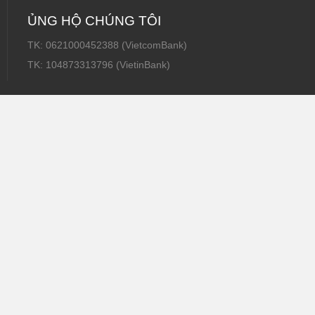
ỦNG HỘ CHÚNG TÔI
TK: 0621000452388 (VietcomBank)
TK: 104873313796 (VietinBank)