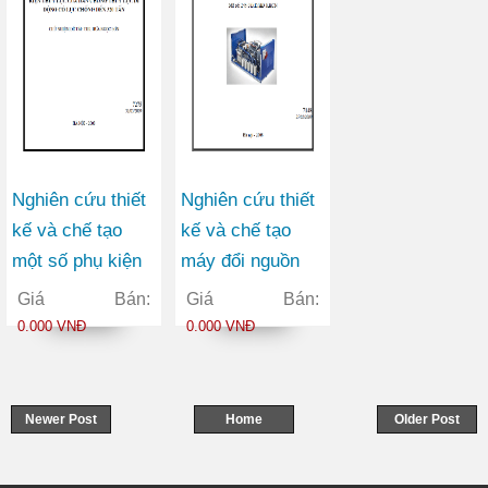
Nghiên cứu thiết
Nghiên cứu thiết
kế và chế tạo
kế và chế tạo
một số phụ kiện
máy đổi nguồn
thuỷ lực của giàn
điện 1 pha thành
Giá Bán:
Giá Bán:
chống thuỷ lực di
3 pha kiểu quay
0.000 VNĐ
0.000 VNĐ
động có lực
1,0 HP sử dụng
chống đến 320
trong nông
tấn
nghiệp, ngành
Newer Post
Home
Older Post
chế biến gỗ