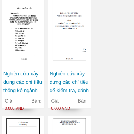
Nghiên cứu xây
Nghiên cứu xây
dựng các chỉ tiêu
dựng các chỉ tiêu
thống kê ngành
để kiểm tra, đánh
KHCN, chế độ
giá chất lượng
Giá Bán:
Giá Bán:
báo cáo tống kê,
tấm băng cho
0.000 VNĐ
0.000 VNĐ
bảng phân loại
sản xuất băng tải
mục tiêu kinh tế
xã hội của hoạt