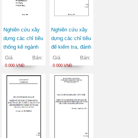
Nghiên cứu xây
Nghiên cứu xây
dựng các chỉ tiêu
dựng các chỉ tiêu
thống kê ngành
để kiểm tra, đánh
KHCN, chế độ
giá chất lượng
Giá Bán:
Giá Bán:
báo cáo tống kê,
tấm băng cho
0.000 VNĐ
0.000 VNĐ
bảng phân loại
sản xuất băng tải
mục tiêu kinh tế
xã hội của hoạt
động nghiên cứu
KHCN, lĩnh vực
nghiên cứu
KHCN