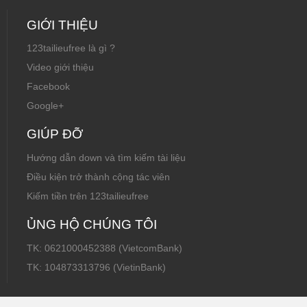
GIỚI THIỆU
123tailieufree là gì ?
Video giới thiệu
Facebook
Google+
GIÚP ĐỠ
Hướng dẫn down và tìm kiếm tài liệu
Điều kiện trở thành cộng tác viên
Kiếm tiền trên 123tailieufree
ỦNG HỘ CHÚNG TÔI
TK: 0621000452388 (VietcomBank)
TK: 104873313796 (VietinBank)