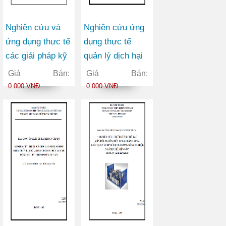
Nghiên cứu và
Nghiên cứu ứng
ứng dụng thực tế
dụng thực tế
các giải pháp kỹ
quản lý dịch hại
thuật canh tác và
tổng hợp (IPM)
Giá Bán:
Giá Bán:
quản lý tổng hợp
và một số giải
0.000 VNĐ
0.000 VNĐ
một số sâu, bệnh
pháp nông học để
hại chủ yếu trên
nâng cao năng
cây hồ tiêu tại
suất cà phê bền
Đăk Nông
vững ở Đăk Lăk