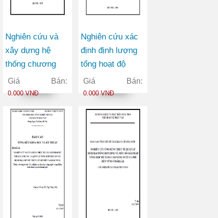
Nghiên cứu và
Nghiên cứu xác
xây dựng hệ
định định lượng
thống chương
tổng hoạt độ
trình tiếp dân
anpha trong môi
Giá Bán:
Giá Bán:
điện tử phục vụ
trường không
0.000 VNĐ
0.000 VNĐ
trả lời ý kiến liên
khí, nước và đất
quan đến công
phục vụ điều tra
nghiệp, thương
đánh giá môi
mại trên Website
trường
của Bộ Công
thương