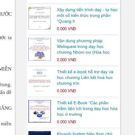
Xây dựng tiến trình dạy - tự học
 NƯỚC
một số kiến thức trong phần
“Quang h
0.000 VNĐ
ước ta
Vận dụng phương pháp
Webquest trong dạy học
chương Nhóm oxi (Hóa học
0.000 VNĐ
MIỀN
Thiết kế e-book hỗ trợ dạy và
học chương Liên kết hoá học
chương trìn
Trung.
0.000 VNĐ
vấn đề
Thiết kế E-Book “Các phần
NĂNG
mềm tiện ích trong dạy học hóa
học ở trường
0.000 VNĐ
i miền
Khuynh hướng hiện thực chủ