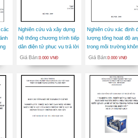
 các
Nghiên cứu và xây dựng
Nghiên cứu xác định đ
đánh
hệ thống chương trình tiếp
lượng tổng hoạt độ a
ăng
dân điện tử phục vụ trả lời
trong môi trường khô
ý kiến liên quan đến công
khí, nước và đất phục
Giá Bán:
Giá Bán:
0.000 VNĐ
0.000 VNĐ
nghiệp, thương mại trên
điều tra đánh giá môi
Website của Bộ Công
trường
thương