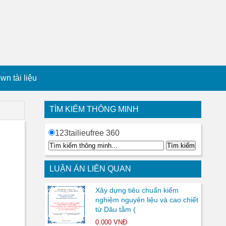
n tài liệu
TÌM KIẾM THÔNG MINH
123tailieufree 360
LUẬN ÁN LIÊN QUAN
Xây dựng tiêu chuẩn kiểm
nghiệm nguyên liệu và cao chiết
từ Dâu tằm (
0.000 VNĐ