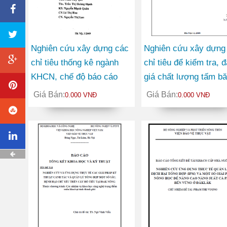
Nghiên cứu xây dựng các
Nghiên cứu xây dựng
chỉ tiêu thống kê ngành
chỉ tiêu để kiểm tra, 
KHCN, chế độ báo cáo
giá chất lượng tấm b
tống kê, bảng phân loại
cho sản xuất băng tải
Giá Bán:
Giá Bán:
0.000 VNĐ
0.000 VNĐ
mục tiêu kinh tế xã hội
của hoạt động nghiên cứu
KHCN, lĩnh vực nghiên
cứu KHCN