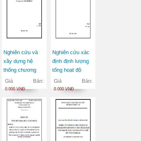
nghiên cứu
KHCN
Nghiên cứu và
Nghiên cứu xác
xây dựng hệ
định định lượng
thống chương
tổng hoạt độ
trình tiếp dân
anpha trong môi
Giá Bán:
Giá Bán:
điện tử phục vụ
trường không
0.000 VNĐ
0.000 VNĐ
trả lời ý kiến liên
khí, nước và đất
quan đến công
phục vụ điều tra
nghiệp, thương
đánh giá môi
mại trên Website
trường
của Bộ Công
thương