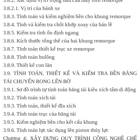
3.8.2. Xác định vị trí trọng tâm của máy trên remorque
3.8.2.1. Vị trí của bánh xe
3.8.3. Tính toán và kiểm nghiệm bền cho khung remorque
3.8.4. Tính và kiểm tra chốt khớp xoay của bản lề
3.8.5. Kiểm tra tính ổn định ngang
3.8.6. Kích thước tổng thể của hai khung remorque
3.8.7. Tính toán thiết kế trục xe remorque
3.8.8. Tính toán bulông
3.8.9. Thiết kế con lăn
3.9. TÍNH TOÁN, THIẾT KẾ VÀ KIỂM TRA BỀN BĂNG
TẢI CHUYỂN RONG LÊN BỜ
3.9.1. Sơ đồ trình tự tính toán băng tải kiêu xích tấm di động
3.9.2. Tính toán xích tải
3.9.3. Tính toán, thiết kế đĩa xích
3.9.4. Tính toán trục của băng tải
3.9.5. Kiểm nghiệm bền cho kết cấu khung
3.9.6. Tính toán lực tác dụng lên piston thủy lực
Chương 4: XÂY DỰNG QUY TRÌNH CÔNG NGHỆ CHẾ