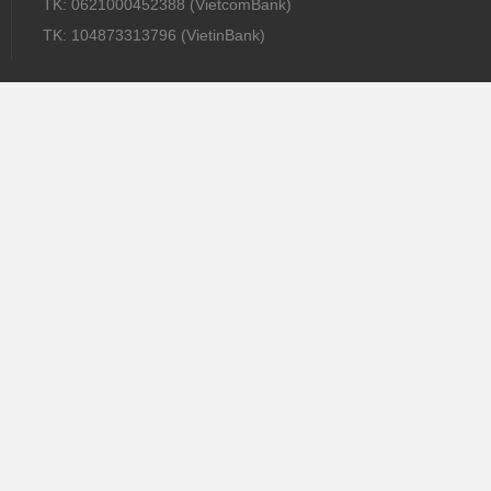
TK: 0621000452388 (VietcomBank)
TK: 104873313796 (VietinBank)