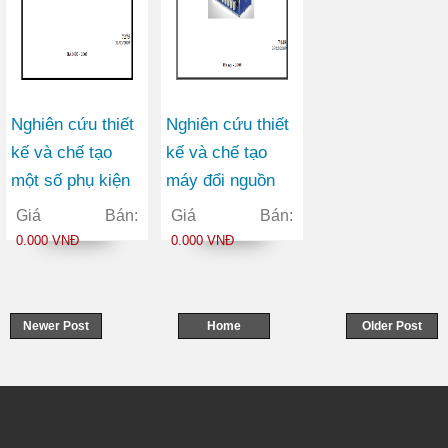
Nghiên cứu thiết
Nghiên cứu thiết
kế và chế tạo
kế và chế tạo
một số phụ kiện
máy đổi nguồn
thuỷ lực của giàn
điện 1 pha thành
Giá Bán:
Giá Bán:
chống thuỷ lực di
3 pha kiểu quay
0.000 VNĐ
0.000 VNĐ
động có lực
1,0 HP sử dụng
chống đến 320
trong nông
tấn
nghiệp, ngành
Newer Post
Home
Older Post
chế biến gỗ