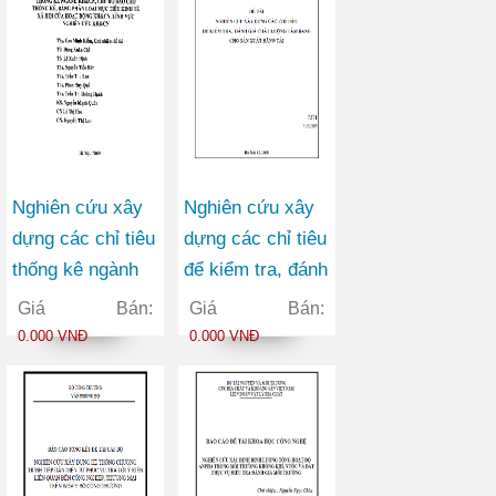
Nghiên cứu xây
Nghiên cứu xây
dựng các chỉ tiêu
dựng các chỉ tiêu
thống kê ngành
để kiểm tra, đánh
KHCN, chế độ
giá chất lượng
Giá Bán:
Giá Bán:
báo cáo tống kê,
tấm băng cho
0.000 VNĐ
0.000 VNĐ
bảng phân loại
sản xuất băng tải
mục tiêu kinh tế
xã hội của hoạt
động nghiên cứu
KHCN, lĩnh vực