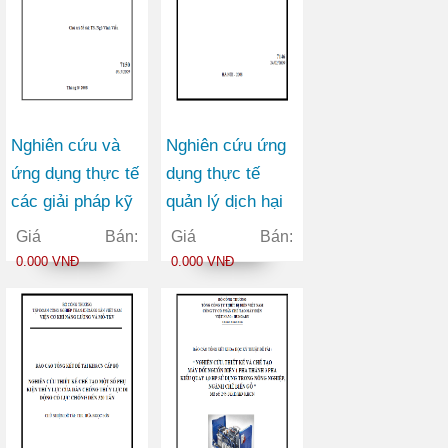
Nghiên cứu và
Nghiên cứu ứng
ứng dụng thực tế
dụng thực tế
các giải pháp kỹ
quản lý dịch hại
thuật canh tác và
tổng hợp (IPM)
Giá Bán:
Giá Bán:
quản lý tổng hợp
và một số giải
0.000 VNĐ
0.000 VNĐ
một số sâu, bệnh
pháp nông học để
hại chủ yếu trên
nâng cao năng
cây hồ tiêu tại
suất cà phê bền
Đăk Nông
vững ở Đăk Lăk