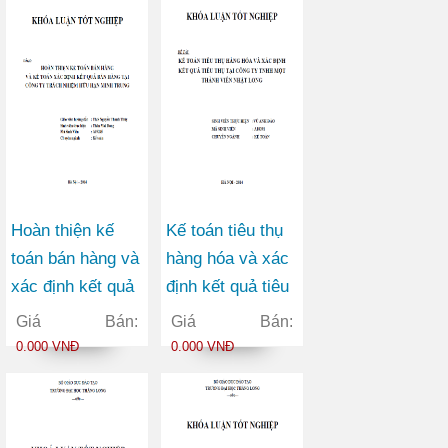
Hoàn thiện kế
Kế toán tiêu thụ
toán bán hàng và
hàng hóa và xác
xác định kết quả
định kết quả tiêu
bán hàng tại
thụ tại Công ty
Giá Bán:
Giá Bán:
Công ty TNHH
TNHH một thành
0.000 VNĐ
0.000 VNĐ
Minh Trung
viên Nhật Long