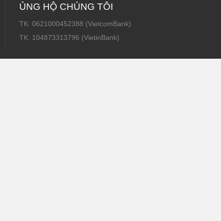
ỦNG HỘ CHÚNG TÔI
TK: 0621000452388 (VietcomBank)
TK: 104873313796 (VietinBank)