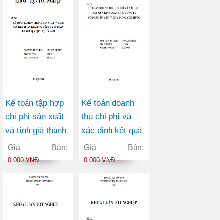
Kế toán tập hợp
Kế toán doanh
chi phí sản xuất
thu chi phí và
và tính giá thành
xác định kết quả
sản phẩm tại
kinh doanh tại
Giá Bán:
Giá Bán:
Công ty Cổ phần
Công ty Cổ phần
0.000 VNĐ
0.000 VNĐ
Khách sạn Dịch
Tư vấn và Xây
vụ Hà Nam
dựng Việt Hưng