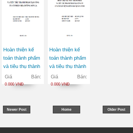
Hoàn thiện kế
Hoàn thiện kế
toán thành phẩm
toán thành phẩm
và tiêu thụ thành
và tiêu thụ thành
phẩm tại Công ty
phẩm tại Công ty
Giá Bán:
Giá Bán:
Cổ phần Mía
Cổ phần gốm xây
0.000 VNĐ
0.000 VNĐ
đường Sơn La
dựng giếng đáy
Quảng Ninh
Newer Post
Home
Older Post