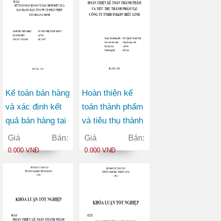
Kế toán bán hàng
Hoàn thiện kế
và xác định kết
toán thành phẩm
quả bán hàng tại
và tiêu thụ thành
Công ty Cổ phần
phẩm tại công ty
Giá Bán:
Giá Bán:
thép Tân Hoàng
TNHH Thương
0.000 VNĐ
0.000 VNĐ
Minh
mại và Dịch vụ
Hiếu Linh