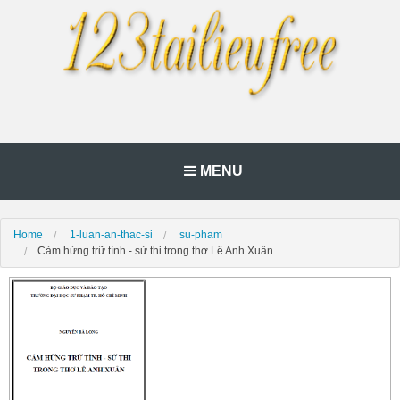
MENU
Home
1-luan-an-thac-si
su-pham
Cảm hứng trữ tình - sử thi trong thơ Lê Anh Xuân