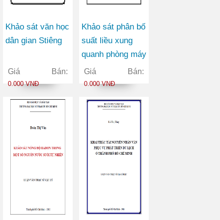
Khảo sát văn học
Khảo sát phân bố
dân gian Stiêng
suất liều xung
quanh phòng máy
X quang chẩn
Giá Bán:
Giá Bán:
đoán y tế bằng
0.000 VNĐ
0.000 VNĐ
chương trình
MCNP