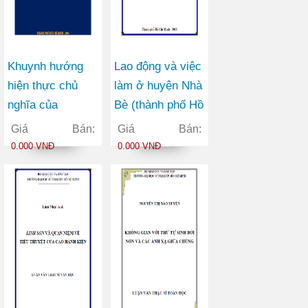
Khuynh hướng
Lao động và việc
hiện thực chủ
làm ở huyện Nhà
nghĩa của
Bè (thành phố Hồ
Margaret Mitchell
Chí Minh) trong
Giá Bán:
Giá Bán:
trong tác phẩm
thời kì công
0.000 VNĐ
0.000 VNĐ
Cuốn theo chiều
nghiệp hóa – hiện
gió
đại hóa