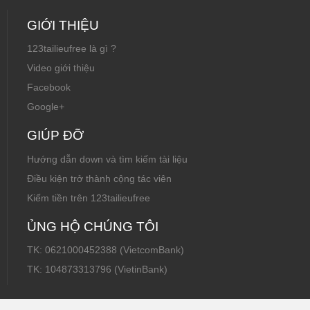
GIỚI THIỆU
123tailieufree là gì ?
Video giới thiệu
Facebook
Google+
GIÚP ĐỠ
Hướng dẫn down và tìm kiếm tài liệu
Điều kiện trở thành cộng tác viên
Kiếm tiền trên 123tailieufree
ỦNG HỘ CHÚNG TÔI
TK: 0621000452388 (VietcomBank)
TK: 104873313796 (VietinBank)