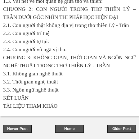
1.3. Vài nét về mối quan hệ giữa thơ và thiền:
CHƯƠNG 2: CON NGƯỜI TRONG THƠ THIÊN LÝ –
TRẦN DƯỚI GÓC NHÌN THI PHÁP HỌC HIỆN ĐẠI
2.1. Con người thật không địa vị trong thơ thiền Lý - Trần
2.2. Con người trí tuệ
2.3. Con người tự tại:
2.4. Con người vô ngã vị tha:
CHƯƠNG 3: KHÔNG GIAN, THỜI GIAN VÀ NGÔN NGỮ
NGHỆ THUẬT TRONG THƠ THIỀN LÝ - TRẦN
3.1. Không gian nghệ thuật
3.2. Thời gian nghệ thuật
3.3. Ngôn ngữ nghệ thuật
KẾT LUẬN
TÀI LIỆU THAM KHẢO
Newer Post
Home
Older Post