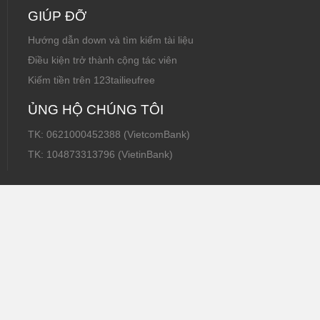
GIÚP ĐỠ
Hướng dẫn down và tìm kiếm tài liệu
Điều kiện trở thành cộng tác viên
Kiếm tiền trên 123tailieufree
ỦNG HỘ CHÚNG TÔI
TK: 0621000452388 (VietcomBank)
TK: 104873313796 (VietinBank)