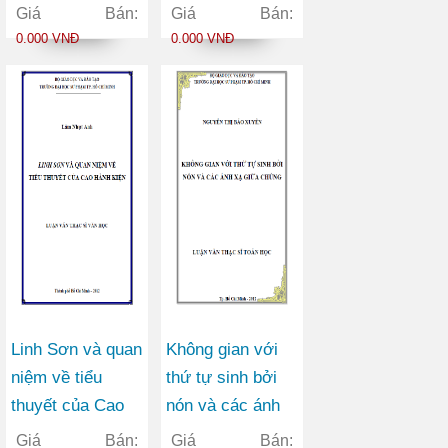
Margaret Mitchell
Chí Minh) trong
Giá Bán:
Giá Bán:
trong tác phẩm
thời kì công
0.000 VNĐ
0.000 VNĐ
Cuốn theo chiều
nghiệp hóa – hiện
gió
đại hóa
Linh Sơn và quan
Không gian với
niệm về tiểu
thứ tự sinh bởi
thuyết của Cao
nón và các ánh
Hành Kiện
xạ giữa chúng
Giá Bán:
Giá Bán: