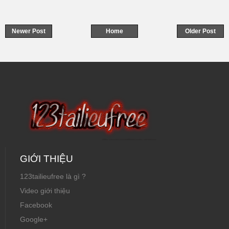
Newer Post
Home
Older Post
GIỚI THIỆU
123tailieufree là gì ?
Video giới thiệu
Facebook
Google+