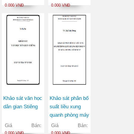
0.000 VNĐ
0.000 VNĐ
Khảo sát văn học
Khảo sát phân bố
dân gian Stiêng
suất liều xung
quanh phòng máy
X quang chẩn
Giá Bán:
Giá Bán:
đoán y tế bằng
0.000 VNĐ
0.000 VNĐ