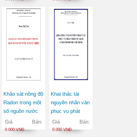
chương trình
MCNP
Khảo sát nồng độ
Khai thác tài
Radon trong một
nguyên nhân văn
số nguồn nước
phục vụ phát
suối tự nhiên
triển du lịch ở
Giá Bán:
Giá Bán:
thành phố Hồ Chí
0.000 VNĐ
0.000 VNĐ
Minh